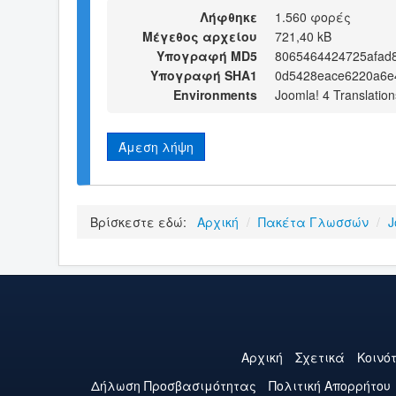
Λήφθηκε
1.560 φορές
Μέγεθος αρχείου
721,40 kB
Υπογραφή MD5
8065464424725afad
Υπογραφή SHA1
0d5428eace6220a6e
Environments
Joomla! 4 Translation
Άμεση λήψη
Βρίσκεστε εδώ:
Αρχική
/
Πακέτα Γλωσσών
/
J
Αρχική
Σχετικά
Κοινό
Δήλωση Προσβασιμότητας
Πολιτική Aπορρήτου