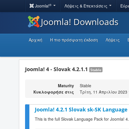
®
Joomla!
Λήψεις & Επεκτάσεις
Εύρ
Joomla! Downloads
Αρχική
Η πιο πρόσφατη έκδοση
Λήψεις
Joomla! 4 - Slovak 4.2.1.1
Stable
Maturity
Stable
Κυκλοφορήσε στις
Τρίτη, 11 Απριλίου 2023 
Joomla! 4.2.1 Slovak sk-SK Language 
This is the full Slovak Language Pack for Joomla! 4