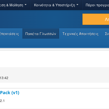
εση & Μάθηση
Κοινότητα & Υποστήριξη
Πόροι προγρ
Λ
Επεκτάσεις
Πακέτα Γλωσσών
Τεχνικές Απαιτήσεις
Σ
13:42
Pack (v1)
.2.1