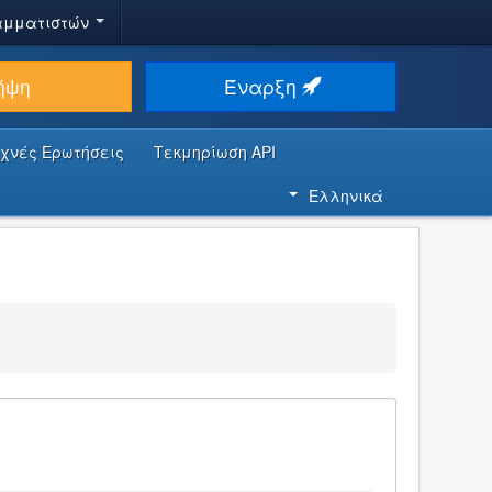
αμματιστών
ήψη
Έναρξη
υχνές Ερωτήσεις
Τεκμηρίωση API
Ελληνικά