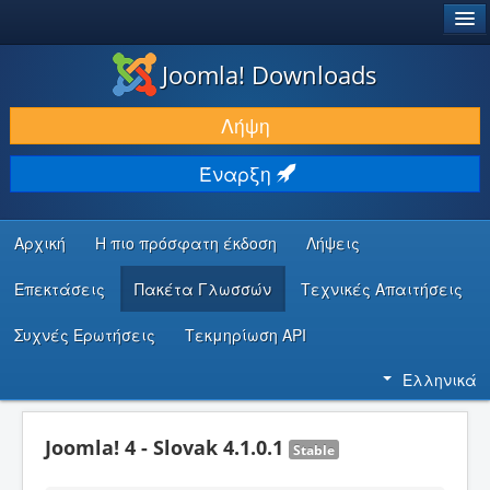
®
JOOMLA!
Joomla! Downloads
ΛΉΨΕΙΣ & ΕΠΕΚΤΆΣΕΙΣ
Λήψη
ΕΎΡΕΣΗ & ΜΆΘΗΣΗ
Έναρξη
ΚΟΙΝΌΤΗΤΑ & ΥΠΟΣΤΉΡΙΞΗ
ΠΌΡΟΙ ΠΡΟΓΡΑΜΜΑΤΙΣΤΏΝ
Αρχική
Η πιο πρόσφατη έκδοση
Λήψεις
Επεκτάσεις
Πακέτα Γλωσσών
Τεχνικές Απαιτήσεις
Συχνές Ερωτήσεις
Τεκμηρίωση API
Ελληνικά
Joomla! 4 - Slovak 4.1.0.1
Stable