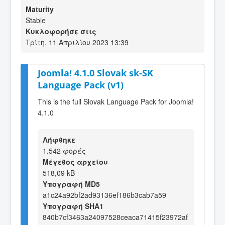
Maturity
Stable
Κυκλοφορήσε στις
Τρίτη, 11 Απριλίου 2023 13:39
Joomla! 4.1.0 Slovak sk-SK
Language Pack (v1)
This is the full Slovak Language Pack for Joomla!
4.1.0
Λήφθηκε
1.542 φορές
Μέγεθος αρχείου
518,09 kB
Υπογραφή MD5
a1c24a92bf2ad93136ef186b3cab7a59
Υπογραφή SHA1
840b7cf3463a24097528ceaca71415f23972af