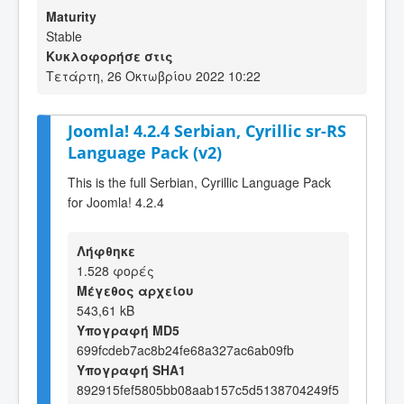
Maturity
Stable
Κυκλοφορήσε στις
Τετάρτη, 26 Οκτωβρίου 2022 10:22
Joomla! 4.2.4 Serbian, Cyrillic sr-RS
Language Pack (v2)
This is the full Serbian, Cyrillic Language Pack
for Joomla! 4.2.4
Λήφθηκε
1.528 φορές
Μέγεθος αρχείου
543,61 kB
Υπογραφή MD5
699fcdeb7ac8b24fe68a327ac6ab09fb
Υπογραφή SHA1
892915fef5805bb08aab157c5d5138704249f5