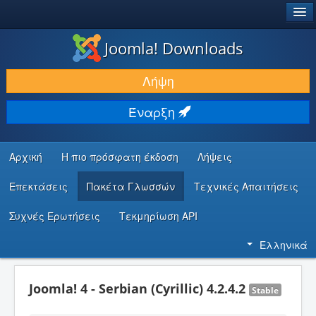
®
JOOMLA!
Joomla! Downloads
ΛΉΨΕΙΣ & ΕΠΕΚΤΆΣΕΙΣ
Λήψη
ΕΎΡΕΣΗ & ΜΆΘΗΣΗ
Έναρξη
ΚΟΙΝΌΤΗΤΑ & ΥΠΟΣΤΉΡΙΞΗ
ΠΌΡΟΙ ΠΡΟΓΡΑΜΜΑΤΙΣΤΏΝ
Αρχική
Η πιο πρόσφατη έκδοση
Λήψεις
Επεκτάσεις
Πακέτα Γλωσσών
Τεχνικές Απαιτήσεις
Συχνές Ερωτήσεις
Τεκμηρίωση API
Ελληνικά
Joomla! 4 - Serbian (Cyrillic) 4.2.4.2
Stable