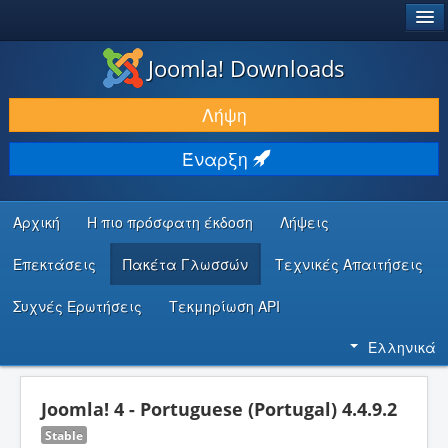
®
JOOMLA!
Joomla! Downloads
ΛΉΨΕΙΣ & ΕΠΕΚΤΆΣΕΙΣ
Λήψη
ΕΎΡΕΣΗ & ΜΆΘΗΣΗ
Έναρξη
ΚΟΙΝΌΤΗΤΑ & ΥΠΟΣΤΉΡΙΞΗ
ΠΌΡΟΙ ΠΡΟΓΡΑΜΜΑΤΙΣΤΏΝ
Αρχική
Η πιο πρόσφατη έκδοση
Λήψεις
Επεκτάσεις
Πακέτα Γλωσσών
Τεχνικές Απαιτήσεις
Συχνές Ερωτήσεις
Τεκμηρίωση API
Ελληνικά
Joomla! 4 - Portuguese (Portugal) 4.4.9.2
Stable