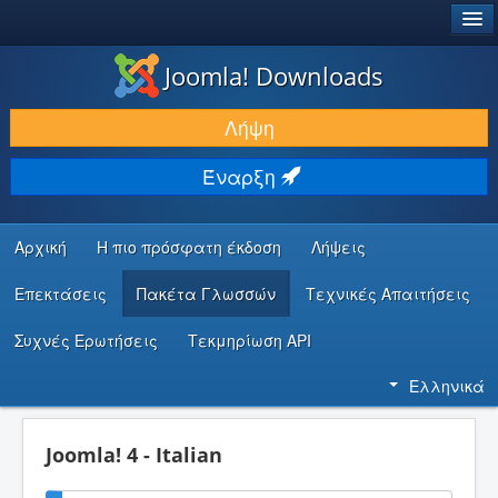
®
JOOMLA!
Joomla! Downloads
ΛΉΨΕΙΣ & ΕΠΕΚΤΆΣΕΙΣ
Λήψη
ΕΎΡΕΣΗ & ΜΆΘΗΣΗ
Έναρξη
ΚΟΙΝΌΤΗΤΑ & ΥΠΟΣΤΉΡΙΞΗ
ΠΌΡΟΙ ΠΡΟΓΡΑΜΜΑΤΙΣΤΏΝ
Αρχική
Η πιο πρόσφατη έκδοση
Λήψεις
Επεκτάσεις
Πακέτα Γλωσσών
Τεχνικές Απαιτήσεις
Συχνές Ερωτήσεις
Τεκμηρίωση API
Ελληνικά
Joomla! 4 - Italian