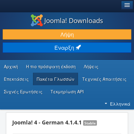
®
JOOMLA!
Joomla! Downloads
ΛΉΨΕΙΣ & ΕΠΕΚΤΆΣΕΙΣ
Λήψη
ΕΎΡΕΣΗ & ΜΆΘΗΣΗ
Έναρξη
ΚΟΙΝΌΤΗΤΑ & ΥΠΟΣΤΉΡΙΞΗ
ΠΌΡΟΙ ΠΡΟΓΡΑΜΜΑΤΙΣΤΏΝ
Αρχική
Η πιο πρόσφατη έκδοση
Λήψεις
Επεκτάσεις
Πακέτα Γλωσσών
Τεχνικές Απαιτήσεις
Συχνές Ερωτήσεις
Τεκμηρίωση API
Ελληνικά
Joomla! 4 - German 4.1.4.1
Stable