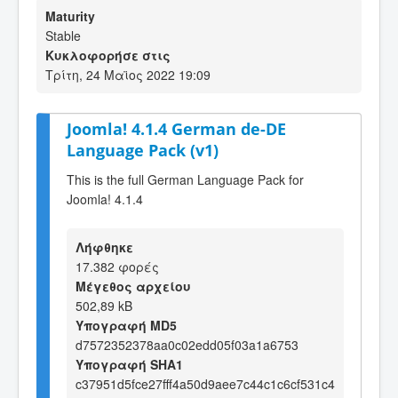
Maturity
Stable
Κυκλοφορήσε στις
Τρίτη, 24 Μαϊος 2022 19:09
Joomla! 4.1.4 German de-DE
Language Pack (v1)
This is the full German Language Pack for
Joomla! 4.1.4
Λήφθηκε
17.382 φορές
Μέγεθος αρχείου
502,89 kB
Υπογραφή MD5
d7572352378aa0c02edd05f03a1a6753
Υπογραφή SHA1
c37951d5fce27fff4a50d9aee7c44c1c6cf531c4