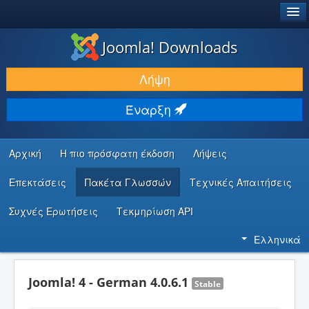
®
JOOMLA!
Joomla! Downloads
ΛΉΨΕΙΣ & ΕΠΕΚΤΆΣΕΙΣ
Λήψη
ΕΎΡΕΣΗ & ΜΆΘΗΣΗ
Έναρξη
ΚΟΙΝΌΤΗΤΑ & ΥΠΟΣΤΉΡΙΞΗ
ΠΌΡΟΙ ΠΡΟΓΡΑΜΜΑΤΙΣΤΏΝ
Αρχική
Η πιο πρόσφατη έκδοση
Λήψεις
Επεκτάσεις
Πακέτα Γλωσσών
Τεχνικές Απαιτήσεις
Συχνές Ερωτήσεις
Τεκμηρίωση API
Ελληνικά
Joomla! 4 - German 4.0.6.1
Stable