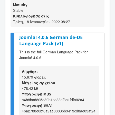
Maturity
Stable
Κυκλοφορήσε στις
Τρίτη, 18 Ιανουαρίου 2022 08:27
Joomla! 4.0.6 German de-DE
Language Pack (v1)
This is the full German Language Pack for
Joomla! 4.0.6
Λήφθηκε
15.679 φορές
Μέγεθος αρχείου
478,42 kB
Υπογραφή MD5
a4b8bad865a80b1ca33df3a1fdfa92a4
Υπογραφή SHA1
4ba2788e0bf0a9ae8003bb9413cd8ae03af24