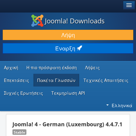
®
JOOMLA!
Joomla! Downloads
ΛΉΨΕΙΣ & ΕΠΕΚΤΆΣΕΙΣ
Λήψη
ΕΎΡΕΣΗ & ΜΆΘΗΣΗ
Έναρξη
ΚΟΙΝΌΤΗΤΑ & ΥΠΟΣΤΉΡΙΞΗ
ΠΌΡΟΙ ΠΡΟΓΡΑΜΜΑΤΙΣΤΏΝ
Αρχική
Η πιο πρόσφατη έκδοση
Λήψεις
Επεκτάσεις
Πακέτα Γλωσσών
Τεχνικές Απαιτήσεις
Συχνές Ερωτήσεις
Τεκμηρίωση API
Ελληνικά
Joomla! 4 - German (Luxembourg) 4.4.7.1
Stable