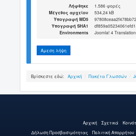
Λήφθηκε
1.586 φορές
Μέγεθος αρχείου
534,24 kB
Υπογραφή MD5
97808ceaa2f478bb7
Υπογραφή SHA1
df859a05234061efd
Environments
Joomla! 4 Translation
Άμεση λήψη
Βρίσκεστε εδώ:
Αρχική
/
Πακέτα Γλωσσών
/
J
Αρχική
Σχετικά
Κοινό
Δήλωση Προσβασιμότητας
Πολιτική Aπορρήτου