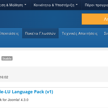
εση & Μάθηση
Κοινότητα & Υποστήριξη
Πόροι προγρ
Λ
Επεκτάσεις
Πακέτα Γλωσσών
Τεχνικές Απαιτήσεις
Σ
1
Stable
16:02
e-LU Language Pack (v1)
 for Joomla! 4.3.0