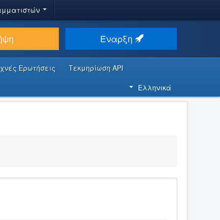
αμματιστών
ήψη
Έναρξη
υχνές Ερωτήσεις
Τεκμηρίωση API
Ελληνικά