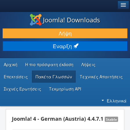
®
JOOMLA!
Joomla! Downloads
ΛΉΨΕΙΣ & ΕΠΕΚΤΆΣΕΙΣ
Λήψη
ΕΎΡΕΣΗ & ΜΆΘΗΣΗ
Έναρξη
ΚΟΙΝΌΤΗΤΑ & ΥΠΟΣΤΉΡΙΞΗ
ΠΌΡΟΙ ΠΡΟΓΡΑΜΜΑΤΙΣΤΏΝ
Αρχική
Η πιο πρόσφατη έκδοση
Λήψεις
Επεκτάσεις
Πακέτα Γλωσσών
Τεχνικές Απαιτήσεις
Συχνές Ερωτήσεις
Τεκμηρίωση API
Ελληνικά
Joomla! 4 - German (Austria) 4.4.7.1
Stable