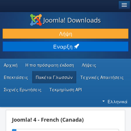
®
JOOMLA!
Joomla! Downloads
ΛΉΨΕΙΣ & ΕΠΕΚΤΆΣΕΙΣ
Λήψη
ΕΎΡΕΣΗ & ΜΆΘΗΣΗ
Έναρξη
ΚΟΙΝΌΤΗΤΑ & ΥΠΟΣΤΉΡΙΞΗ
ΠΌΡΟΙ ΠΡΟΓΡΑΜΜΑΤΙΣΤΏΝ
Αρχική
Η πιο πρόσφατη έκδοση
Λήψεις
Επεκτάσεις
Πακέτα Γλωσσών
Τεχνικές Απαιτήσεις
Συχνές Ερωτήσεις
Τεκμηρίωση API
Ελληνικά
Joomla! 4 - French (Canada)