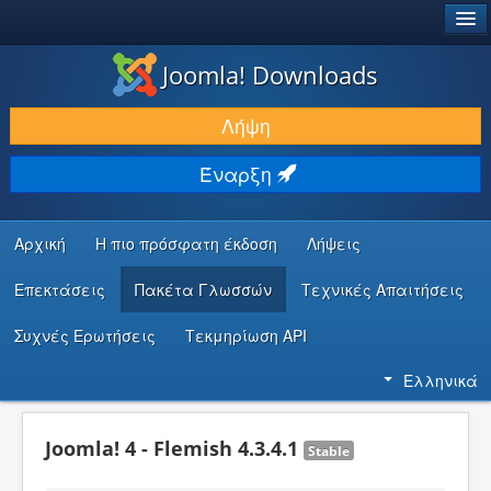
®
JOOMLA!
Joomla! Downloads
ΛΉΨΕΙΣ & ΕΠΕΚΤΆΣΕΙΣ
Λήψη
ΕΎΡΕΣΗ & ΜΆΘΗΣΗ
Έναρξη
ΚΟΙΝΌΤΗΤΑ & ΥΠΟΣΤΉΡΙΞΗ
ΠΌΡΟΙ ΠΡΟΓΡΑΜΜΑΤΙΣΤΏΝ
Αρχική
Η πιο πρόσφατη έκδοση
Λήψεις
Επεκτάσεις
Πακέτα Γλωσσών
Τεχνικές Απαιτήσεις
Συχνές Ερωτήσεις
Τεκμηρίωση API
Ελληνικά
Joomla! 4 - Flemish 4.3.4.1
Stable