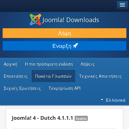
®
JOOMLA!
Joomla! Downloads
ΛΉΨΕΙΣ & ΕΠΕΚΤΆΣΕΙΣ
Λήψη
ΕΎΡΕΣΗ & ΜΆΘΗΣΗ
Έναρξη
ΚΟΙΝΌΤΗΤΑ & ΥΠΟΣΤΉΡΙΞΗ
ΠΌΡΟΙ ΠΡΟΓΡΑΜΜΑΤΙΣΤΏΝ
Αρχική
Η πιο πρόσφατη έκδοση
Λήψεις
Επεκτάσεις
Πακέτα Γλωσσών
Τεχνικές Απαιτήσεις
Συχνές Ερωτήσεις
Τεκμηρίωση API
Ελληνικά
Joomla! 4 - Dutch 4.1.1.1
Stable