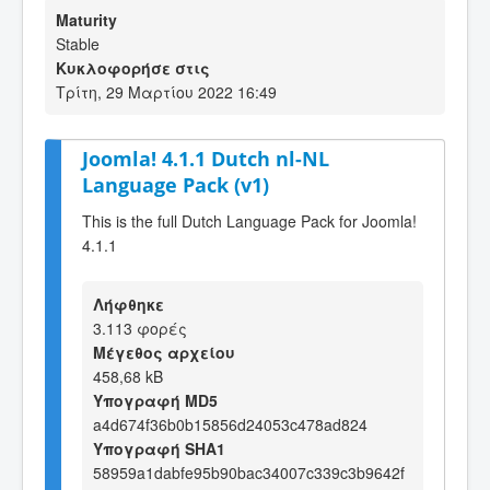
Maturity
Stable
Κυκλοφορήσε στις
Τρίτη, 29 Μαρτίου 2022 16:49
Joomla! 4.1.1 Dutch nl-NL
Language Pack (v1)
This is the full Dutch Language Pack for Joomla!
4.1.1
Λήφθηκε
3.113 φορές
Μέγεθος αρχείου
458,68 kB
Υπογραφή MD5
a4d674f36b0b15856d24053c478ad824
Υπογραφή SHA1
58959a1dabfe95b90bac34007c339c3b9642f