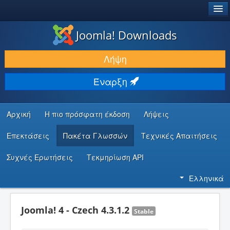
®
JOOMLA!
Joomla! Downloads
ΛΉΨΕΙΣ & ΕΠΕΚΤΆΣΕΙΣ
Λήψη
ΕΎΡΕΣΗ & ΜΆΘΗΣΗ
Έναρξη
ΚΟΙΝΌΤΗΤΑ & ΥΠΟΣΤΉΡΙΞΗ
ΠΌΡΟΙ ΠΡΟΓΡΑΜΜΑΤΙΣΤΏΝ
Αρχική
Η πιο πρόσφατη έκδοση
Λήψεις
Επεκτάσεις
Πακέτα Γλωσσών
Τεχνικές Απαιτήσεις
Συχνές Ερωτήσεις
Τεκμηρίωση API
Ελληνικά
Joomla! 4 - Czech 4.3.1.2
Stable