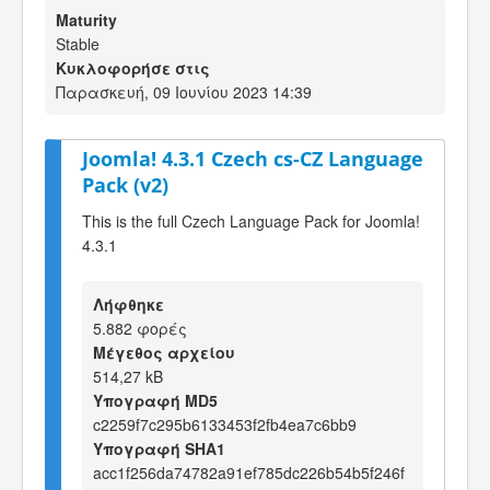
Maturity
Stable
Κυκλοφορήσε στις
Παρασκευή, 09 Ιουνίου 2023 14:39
Joomla! 4.3.1 Czech cs-CZ Language
Pack (v2)
This is the full Czech Language Pack for Joomla!
4.3.1
Λήφθηκε
5.882 φορές
Μέγεθος αρχείου
514,27 kB
Υπογραφή MD5
c2259f7c295b6133453f2fb4ea7c6bb9
Υπογραφή SHA1
acc1f256da74782a91ef785dc226b54b5f246f