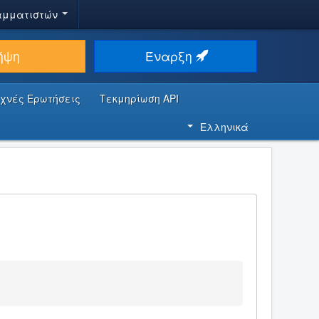
αμματιστών
ήψη
Έναρξη
υχνές Ερωτήσεις
Τεκμηρίωση API
Ελληνικά