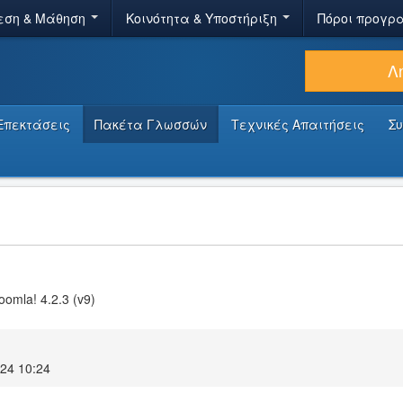
εση & Μάθηση
Κοινότητα & Υποστήριξη
Πόροι προγρ
Λ
Επεκτάσεις
Πακέτα Γλωσσών
Τεχνικές Απαιτήσεις
Σ
oomla! 4.2.3 (v9)
024 10:24