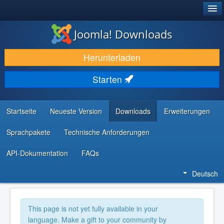
®
JOOMLA!
Joomla! Downloads
DOWNLOAD & ERWEITERN
Herunterladen
ENTDECKEN & LERNEN
Starten
COMMUNITY & SUPPORT
RESSOURCEN FÜR ENTWICKLER
Startseite
Neueste Version
Downloads
Erweiterungen
Sprachpakete
Technische Anforderungen
API-Dokumentation
FAQs
Deutsch
This page is not yet fully available in your
language. Make a gift to your community by