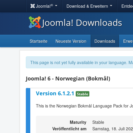
®
Joomla!
Download & Erweitern
Entde
Joomla! Downloads
Startseite
Neueste Version
Downloads
Erwe
This page is not yet fully available in your language. M
Joomla! 6 - Norwegian (Bokmål)
Version 6.1.2.1
Stable
This is the Norwegian Bokmål Language Pack for J
Maturity
Stable
Veröffentlicht am
Samstag, 18. Juli 20