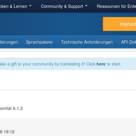
cken & Lernen
Community & Support
Ressourcen für Entw
Herun
iterungen
Sprachpakete
Technische Anforderungen
API-Do
ake a gift to your community by translating it! Click
here
to start.
oomla! 6.1.2
26 19:12