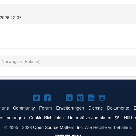
 2026 12:07
- Norwegian (Bokmål)
Joomla!
Joomla!
Joomla!
Joomla!
Joomla!
Joomla!
Joomla!
auf
auf
auf
auf
auf
auf
auf
 uns
Community
Forum
Erweiterungen
Dienste
Dokumente
E
Twitter
Facebook
YouTube
LinkedIn
Pinterest
Instagram
GitHub
estimmungen
Cookie-Richtlinien
Unterstütze Joomla! mit $5
Hilf b
© 2005 - 2026
Open Source Matters, Inc.
Alle Rechte vorbehalten.