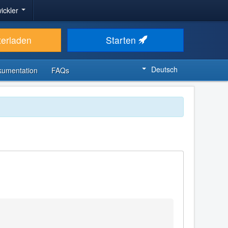
ickler
terladen
Starten
Deutsch
kumentation
FAQs