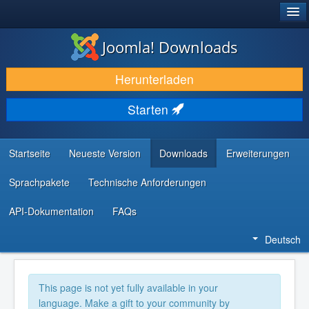
®
JOOMLA!
Joomla! Downloads
DOWNLOAD & ERWEITERN
Herunterladen
ENTDECKEN & LERNEN
Starten
COMMUNITY & SUPPORT
RESSOURCEN FÜR ENTWICKLER
Startseite
Neueste Version
Downloads
Erweiterungen
Sprachpakete
Technische Anforderungen
API-Dokumentation
FAQs
Deutsch
This page is not yet fully available in your
language. Make a gift to your community by