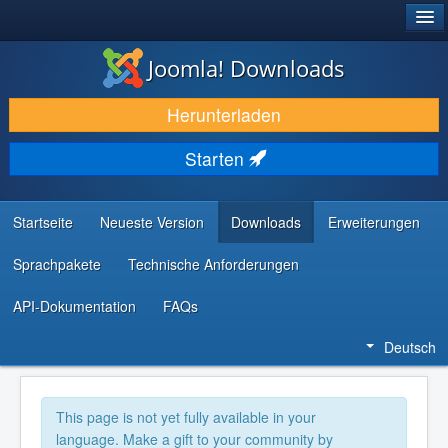
®
JOOMLA!
Joomla! Downloads
DOWNLOAD & ERWEITERN
Herunterladen
ENTDECKEN & LERNEN
Starten
COMMUNITY & SUPPORT
RESSOURCEN FÜR ENTWICKLER
Startseite
Neueste Version
Downloads
Erweiterungen
Sprachpakete
Technische Anforderungen
API-Dokumentation
FAQs
Deutsch
This page is not yet fully available in your
language. Make a gift to your community by