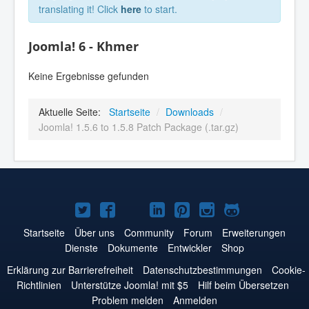
translating it! Click
here
to start.
Joomla! 6 - Khmer
Keine Ergebnisse gefunden
Aktuelle Seite:
Startseite
/
Downloads
/
Joomla! 1.5.6 to 1.5.8 Patch Package (.tar.gz)
Joomla!
Joomla!
Joomla!
Joomla!
Joomla!
Joomla!
Joomla!
auf
auf
auf
auf
auf
auf
auf
Startseite
Über uns
Community
Forum
Erweiterungen
Dienste
Dokumente
Entwickler
Shop
Twitter
Facebook
YouTube
LinkedIn
Pinterest
Instagram
GitHub
Erklärung zur Barrierefreiheit
Datenschutzbestimmungen
Cookie-
Richtlinien
Unterstütze Joomla! mit $5
Hilf beim Übersetzen
Problem melden
Anmelden