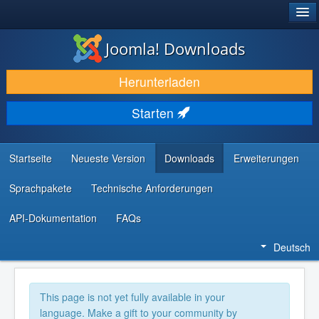
®
JOOMLA!
Joomla! Downloads
DOWNLOAD & ERWEITERN
Herunterladen
ENTDECKEN & LERNEN
Starten
COMMUNITY & SUPPORT
RESSOURCEN FÜR ENTWICKLER
Startseite
Neueste Version
Downloads
Erweiterungen
Sprachpakete
Technische Anforderungen
API-Dokumentation
FAQs
Deutsch
This page is not yet fully available in your
language. Make a gift to your community by