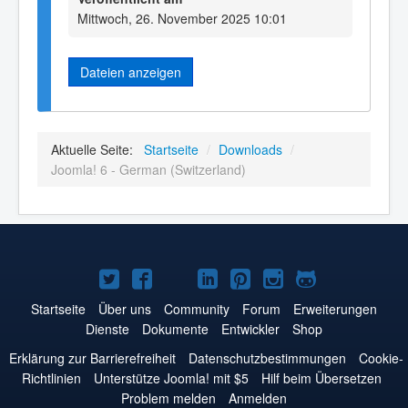
Mittwoch, 26. November 2025 10:01
Dateien anzeigen
Aktuelle Seite:
Startseite
/
Downloads
/
Joomla! 6 - German (Switzerland)
Joomla!
Joomla!
Joomla!
Joomla!
Joomla!
Joomla!
Joomla!
auf
auf
auf
auf
auf
auf
auf
Startseite
Über uns
Community
Forum
Erweiterungen
Dienste
Dokumente
Entwickler
Shop
Twitter
Facebook
YouTube
LinkedIn
Pinterest
Instagram
GitHub
Erklärung zur Barrierefreiheit
Datenschutzbestimmungen
Cookie-
Richtlinien
Unterstütze Joomla! mit $5
Hilf beim Übersetzen
Problem melden
Anmelden