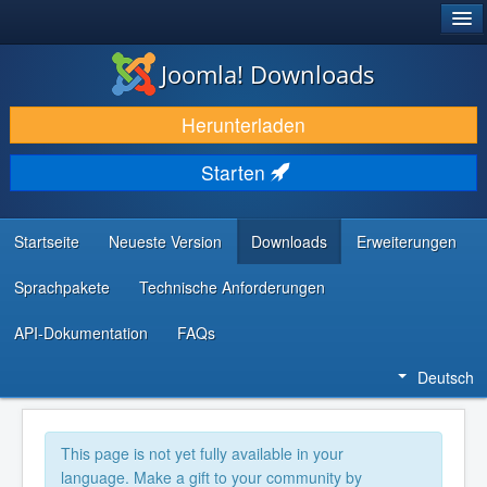
®
JOOMLA!
Joomla! Downloads
DOWNLOAD & ERWEITERN
Herunterladen
ENTDECKEN & LERNEN
Starten
COMMUNITY & SUPPORT
RESSOURCEN FÜR ENTWICKLER
Startseite
Neueste Version
Downloads
Erweiterungen
Sprachpakete
Technische Anforderungen
API-Dokumentation
FAQs
Deutsch
This page is not yet fully available in your
language. Make a gift to your community by