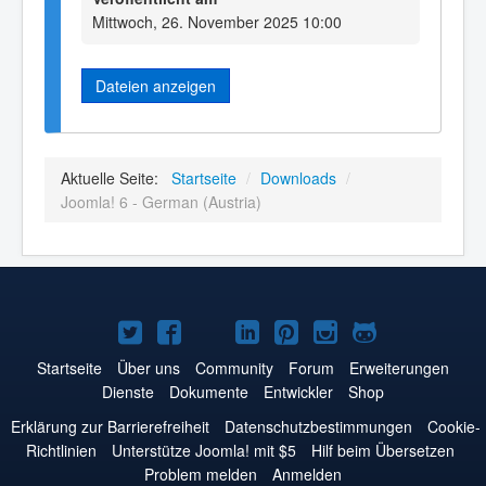
Mittwoch, 26. November 2025 10:00
Dateien anzeigen
Aktuelle Seite:
Startseite
/
Downloads
/
Joomla! 6 - German (Austria)
Joomla!
Joomla!
Joomla!
Joomla!
Joomla!
Joomla!
Joomla!
auf
auf
auf
auf
auf
auf
auf
Startseite
Über uns
Community
Forum
Erweiterungen
Dienste
Dokumente
Entwickler
Shop
Twitter
Facebook
YouTube
LinkedIn
Pinterest
Instagram
GitHub
Erklärung zur Barrierefreiheit
Datenschutzbestimmungen
Cookie-
Richtlinien
Unterstütze Joomla! mit $5
Hilf beim Übersetzen
Problem melden
Anmelden