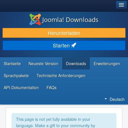
®
JOOMLA!
Joomla! Downloads
DOWNLOAD & ERWEITERN
Herunterladen
ENTDECKEN & LERNEN
Starten
COMMUNITY & SUPPORT
RESSOURCEN FÜR ENTWICKLER
Startseite
Neueste Version
Downloads
Erweiterungen
Sprachpakete
Technische Anforderungen
API-Dokumentation
FAQs
Deutsch
This page is not yet fully available in your
language. Make a gift to your community by