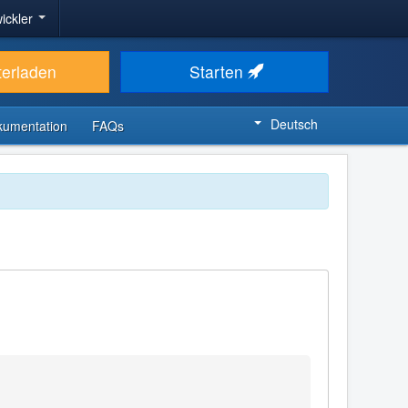
ickler
terladen
Starten
Deutsch
kumentation
FAQs