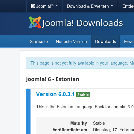
®
Joomla!
Download & Erweitern
Entde
Joomla! Downloads
Startseite
Neueste Version
Downloads
Erwe
This page is not yet fully available in your language. M
Joomla! 6 - Estonian
Version 6.0.3.1
Stable
This is the Estonian Language Pack for Joomla! 6.0
Maturity
Stable
Veröffentlicht am
Dienstag, 17. Februa