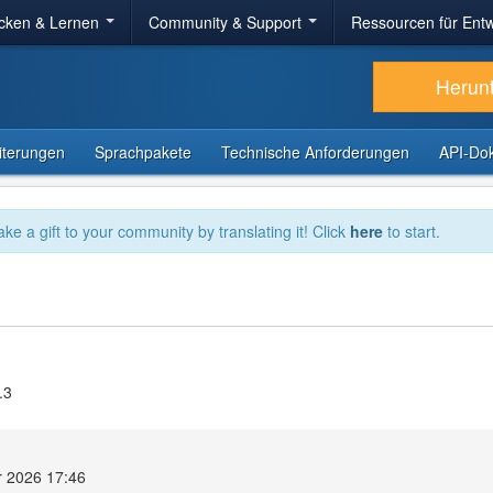
cken & Lernen
Community & Support
Ressourcen für Entw
Herun
iterungen
Sprachpakete
Technische Anforderungen
API-Do
ake a gift to your community by translating it! Click
here
to start.
.3
r 2026 17:46