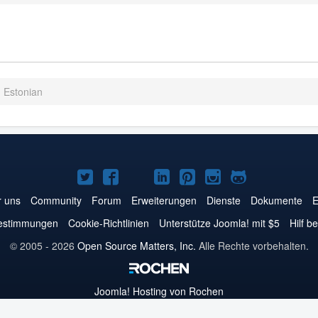
- Estonian
Joomla!
Joomla!
Joomla!
Joomla!
Joomla!
Joomla!
Joomla!
auf
auf
auf
auf
auf
auf
auf
 uns
Community
Forum
Erweiterungen
Dienste
Dokumente
E
Twitter
Facebook
YouTube
LinkedIn
Pinterest
Instagram
GitHub
estimmungen
Cookie-Richtlinien
Unterstütze Joomla! mit $5
Hilf b
© 2005 - 2026
Open Source Matters, Inc.
Alle Rechte vorbehalten.
Joomla!
Hosting von Rochen