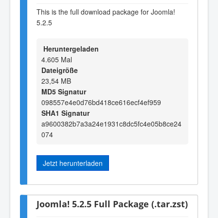
This is the full download package for Joomla!
5.2.5
Heruntergeladen
4.605 Mal
Dateigröße
23,54 MB
MD5 Signatur
098557e4e0d76bd418ce616ecf4ef959
SHA1 Signatur
a9600382b7a3a24e1931c8dc5fc4e05b8ce24
074
Jetzt herunterladen
Joomla! 5.2.5 Full Package (.tar.zst)