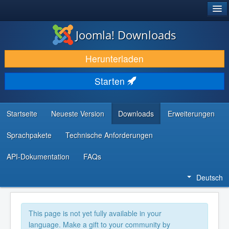
®
JOOMLA!
Joomla! Downloads
DOWNLOAD & ERWEITERN
Herunterladen
ENTDECKEN & LERNEN
Starten
COMMUNITY & SUPPORT
RESSOURCEN FÜR ENTWICKLER
Startseite
Neueste Version
Downloads
Erweiterungen
Sprachpakete
Technische Anforderungen
API-Dokumentation
FAQs
Deutsch
This page is not yet fully available in your
language. Make a gift to your community by