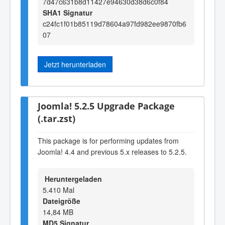
7d47c631b8d11427e94630d38d6c0f84
SHA1 Signatur
c24fc1f01b85119d78604a97fd982ee9870fb6
07
Jetzt herunterladen
Joomla! 5.2.5 Upgrade Package
(.tar.zst)
This package is for performing updates from
Joomla! 4.4 and previous 5.x releases to 5.2.5.
Heruntergeladen
5.410 Mal
Dateigröße
14,84 MB
MD5 Signatur