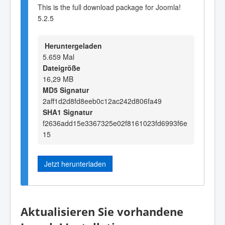
This is the full download package for Joomla!
5.2.5
Heruntergeladen
5.659 Mal
Dateigröße
16,29 MB
MD5 Signatur
2aff1d2d8fd8eeb0c12ac242d806fa49
SHA1 Signatur
f2636add15e3367325e02f8161023fd6993f6e
15
Jetzt herunterladen
Aktualisieren Sie vorhandene