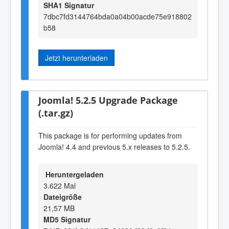
SHA1 Signatur
7dbc7fd3144764bda0a04b00acde75e918802
b58
Jetzt herunterladen
Joomla! 5.2.5 Upgrade Package
(.tar.gz)
This package is for performing updates from
Joomla! 4.4 and previous 5.x releases to 5.2.5.
Heruntergeladen
3.622 Mal
Dateigröße
21,57 MB
MD5 Signatur