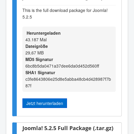
This is the full download package for Joomla!
5.2.5
Heruntergeladen
43.187 Mal
Dateigröße
29,67 MB
MD5 Signatur
6bc8b5da0471a37dee6da0d452d560ff
SHA1 Signatur
c3fe8643806e25d8e5abba48cb4d428987f7b
87f
Jetzt herunterladen
Joomla! 5.2.5 Full Package (.tar.gz)