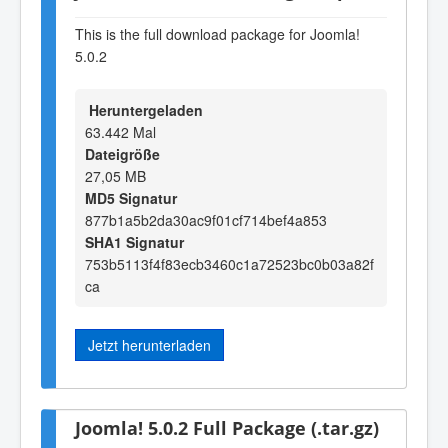
This is the full download package for Joomla!
5.0.2
Heruntergeladen
63.442 Mal
Dateigröße
27,05 MB
MD5 Signatur
877b1a5b2da30ac9f01cf714bef4a853
SHA1 Signatur
753b5113f4f83ecb3460c1a72523bc0b03a82f
ca
Jetzt herunterladen
Joomla! 5.0.2 Full Package (.tar.gz)