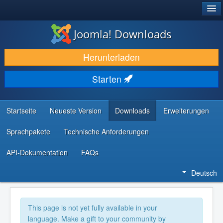
®
JOOMLA!
Joomla! Downloads
DOWNLOAD & ERWEITERN
Herunterladen
ENTDECKEN & LERNEN
Starten
COMMUNITY & SUPPORT
RESSOURCEN FÜR ENTWICKLER
Startseite
Neueste Version
Downloads
Erweiterungen
Sprachpakete
Technische Anforderungen
API-Dokumentation
FAQs
Deutsch
This page is not yet fully available in your
language. Make a gift to your community by