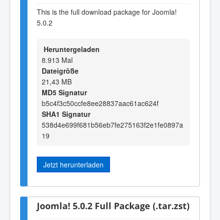
This is the full download package for Joomla!
5.0.2
Heruntergeladen
8.913 Mal
Dateigröße
21,43 MB
MD5 Signatur
b5c4f3c50ccfe8ee28837aac61ac624f
SHA1 Signatur
538d4e699f681b56eb7fe275163f2e1fe0897a
19
Jetzt herunterladen
Joomla! 5.0.2 Full Package (.tar.zst)