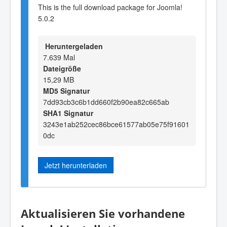
This is the full download package for Joomla!
5.0.2
Heruntergeladen
7.639 Mal
Dateigröße
15,29 MB
MD5 Signatur
7dd93cb3c6b1dd660f2b90ea82c665ab
SHA1 Signatur
3243e1ab252cec86bce61577ab05e75f91601
0dc
Jetzt herunterladen
Aktualisieren Sie vorhandene