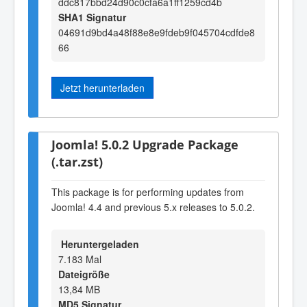
ddc817bbd24d90c0cfa6a1ff1259cd4b
SHA1 Signatur
04691d9bd4a48f88e8e9fdeb9f045704cdfde8
66
Jetzt herunterladen
Joomla! 5.0.2 Upgrade Package
(.tar.zst)
This package is for performing updates from
Joomla! 4.4 and previous 5.x releases to 5.0.2.
Heruntergeladen
7.183 Mal
Dateigröße
13,84 MB
MD5 Signatur