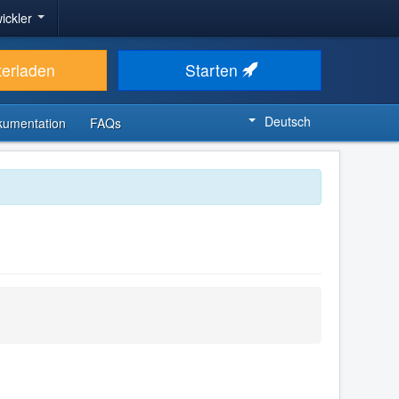
ickler
terladen
Starten
Deutsch
kumentation
FAQs