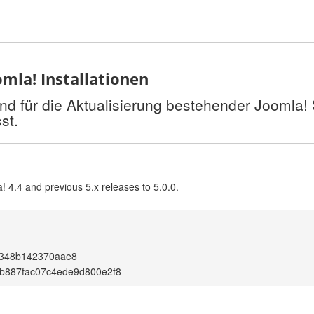
mla! Installationen
nd für die Aktualisierung bestehender Joomla!
st.
 4.4 and previous 5.x releases to 5.0.0.
f348b142370aae8
b887fac07c4ede9d800e2f8