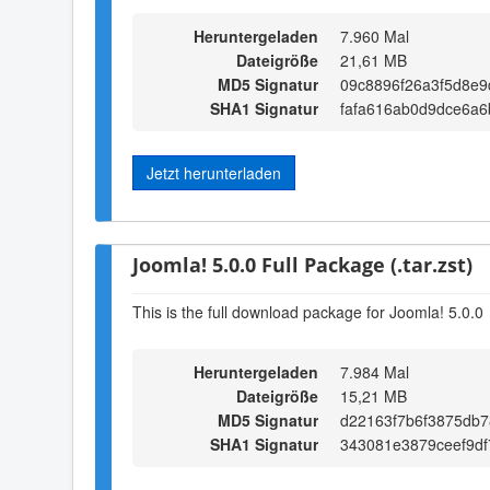
Heruntergeladen
7.960 Mal
Dateigröße
21,61 MB
MD5 Signatur
09c8896f26a3f5d8e9
SHA1 Signatur
fafa616ab0d9dce6a
Jetzt herunterladen
Joomla! 5.0.0 Full Package (.tar.zst)
This is the full download package for Joomla! 5.0.0
Heruntergeladen
7.984 Mal
Dateigröße
15,21 MB
MD5 Signatur
d22163f7b6f3875db7
SHA1 Signatur
343081e3879ceef9d