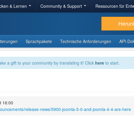
cken & Lernen
Community & Support
Ressourcen für Entw
Herun
iterungen
Sprachpakete
Technische Anforderungen
API-Do
ake a gift to your community by translating it! Click
here
to start.
3 16:00
nnouncements/release-news/5900-joomla-5-0-and-joomla-4-4-are-here