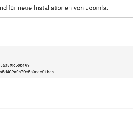
nd für neue Installationen von Joomla.
b5aa8f0c5ab169
b5d462a9a79e5c0ddb91bec