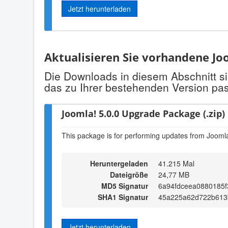
Jetzt herunterladen
Aktualisieren Sie vorhandene Joo
Die Downloads in diesem Abschnitt si
das zu Ihrer bestehenden Version pas
Joomla! 5.0.0 Upgrade Package (.zip)
This package is for performing updates from Joomla!
Heruntergeladen
41.215 Mal
Dateigröße
24,77 MB
MD5 Signatur
6a94fdceea0880185
SHA1 Signatur
45a225a62d722b613
Jetzt herunterladen