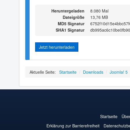
Heruntergeladen
8.080 Mal
Dateigröße
13,76 MB
MD5 Signatur
6752f10d15e4bbc57
SHA1 Signatur
db995ac6c10be0fb9
Jetzt herunterladen
Aktuelle Seite:
Startseite
/
Downloads
/
Joomla! 5
Startseite
Über
Erklärung zur Barrierefreiheit
Datenschutzb