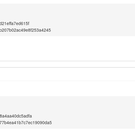
d21effa7ed615f
6b207b02ac49e8f253a4245
8a4aa40dc5adfa
f77b4ea41b7c7ec19090da5