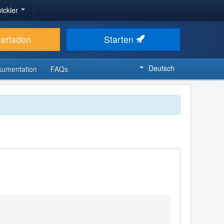
ickler
terladen
Starten
Deutsch
kumentation
FAQs