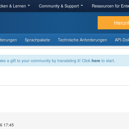
cken & Lernen
Community & Support
Ressourcen für Entw
Herun
iterungen
Sprachpakete
Technische Anforderungen
API-Do
ake a gift to your community by translating it! Click
here
to start.
26 17:45