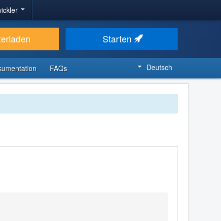
ickler
terladen
Starten
Deutsch
kumentation
FAQs