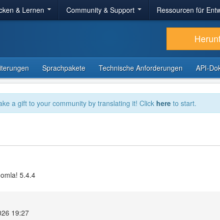
cken & Lernen
Community & Support
Ressourcen für Entw
Herun
iterungen
Sprachpakete
Technische Anforderungen
API-Do
ake a gift to your community by translating it! Click
here
to start.
oomla! 5.4.4
026 19:27