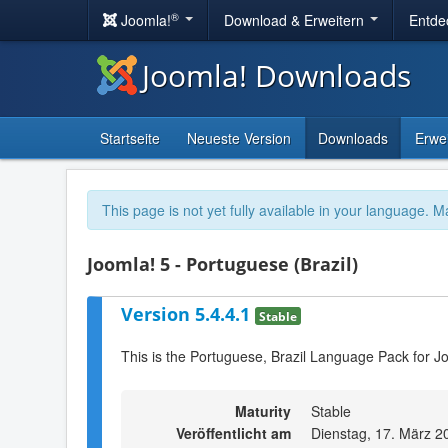
®
Joomla!
Download & Erweitern
Entde
Joomla! Downloads
Startseite
Neueste Version
Downloads
Erwe
This page is not yet fully available in your language. M
Joomla! 5 - Portuguese (Brazil)
Version 5.4.4.1
Stable
This is the Portuguese, Brazil Language Pack for J
Maturity
Stable
Veröffentlicht am
Dienstag, 17. März 2