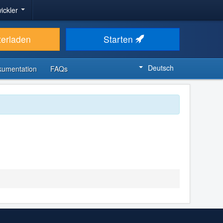
ickler
terladen
Starten
Deutsch
kumentation
FAQs