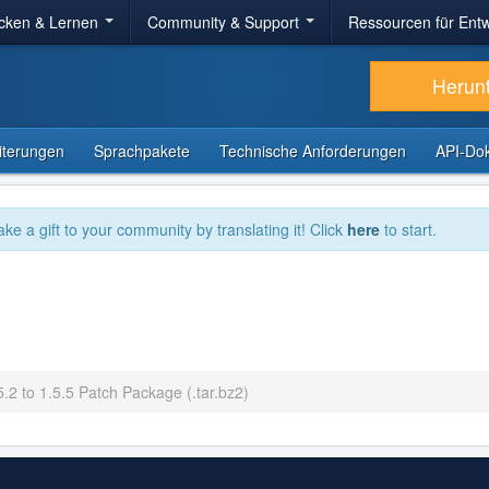
cken & Lernen
Community & Support
Ressourcen für Entw
Herun
iterungen
Sprachpakete
Technische Anforderungen
API-Do
ake a gift to your community by translating it! Click
here
to start.
.2 to 1.5.5 Patch Package (.tar.bz2)