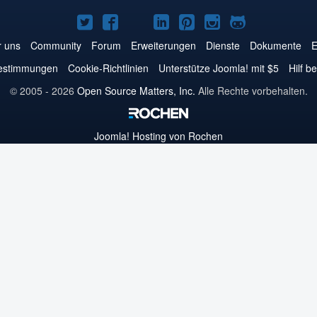
Joomla!
Joomla!
Joomla!
Joomla!
Joomla!
Joomla!
Joomla!
auf
auf
auf
auf
auf
auf
auf
 uns
Community
Forum
Erweiterungen
Dienste
Dokumente
E
Twitter
Facebook
YouTube
LinkedIn
Pinterest
Instagram
GitHub
estimmungen
Cookie-Richtlinien
Unterstütze Joomla! mit $5
Hilf b
© 2005 - 2026
Open Source Matters, Inc.
Alle Rechte vorbehalten.
Joomla!
Hosting von Rochen