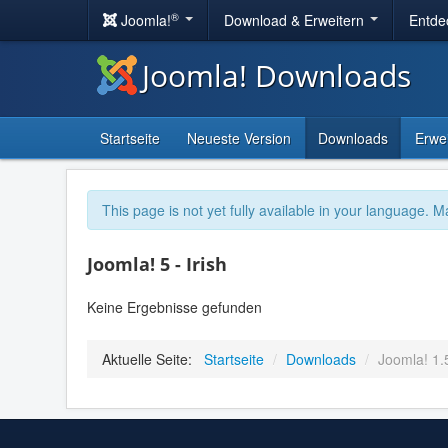
®
Joomla!
Download & Erweitern
Entde
Joomla! Downloads
Startseite
Neueste Version
Downloads
Erwe
This page is not yet fully available in your language. M
Joomla! 5 - Irish
Keine Ergebnisse gefunden
Aktuelle Seite:
Startseite
/
Downloads
/
Joomla! 1.5