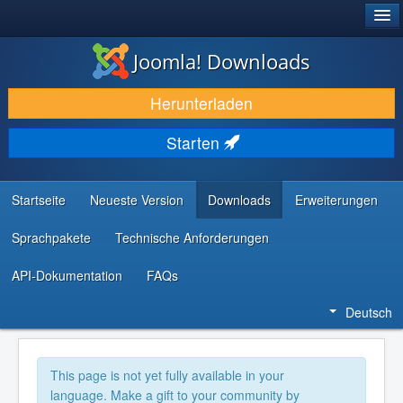
®
JOOMLA!
Joomla! Downloads
DOWNLOAD & ERWEITERN
Herunterladen
ENTDECKEN & LERNEN
Starten
COMMUNITY & SUPPORT
RESSOURCEN FÜR ENTWICKLER
Startseite
Neueste Version
Downloads
Erweiterungen
Sprachpakete
Technische Anforderungen
API-Dokumentation
FAQs
Deutsch
This page is not yet fully available in your
language. Make a gift to your community by