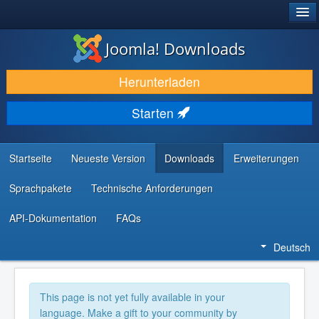
®
JOOMLA!
Joomla! Downloads
DOWNLOAD & ERWEITERN
Herunterladen
ENTDECKEN & LERNEN
Starten
COMMUNITY & SUPPORT
RESSOURCEN FÜR ENTWICKLER
Startseite
Neueste Version
Downloads
Erweiterungen
Sprachpakete
Technische Anforderungen
API-Dokumentation
FAQs
Deutsch
This page is not yet fully available in your
language. Make a gift to your community by