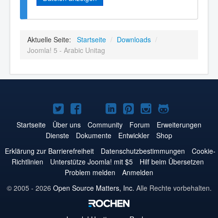
Aktuelle Seite:
Startseite
/
Downloads
/
Joomla! 5 - Arabic Unitag
Joomla!
Joomla!
Joomla!
Joomla!
Joomla!
Joomla!
Joomla!
auf
auf
auf
auf
auf
auf
auf
Startseite
Über uns
Community
Forum
Erweiterungen
Dienste
Dokumente
Entwickler
Shop
Twitter
Facebook
YouTube
LinkedIn
Pinterest
Instagram
GitHub
Erklärung zur Barrierefreiheit
Datenschutzbestimmungen
Cookie-
Richtlinien
Unterstütze Joomla! mit $5
Hilf beim Übersetzen
Problem melden
Anmelden
© 2005 - 2026
Open Source Matters, Inc.
Alle Rechte vorbehalten.