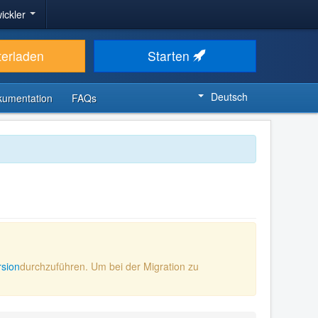
ickler
terladen
Starten
Deutsch
kumentation
FAQs
rsion
durchzuführen. Um bei der Migration zu