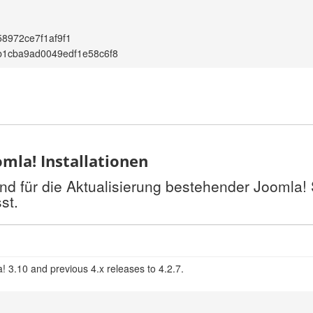
8972ce7f1af9f1
b1cba9ad0049edf1e58c6f8
mla! Installationen
nd für die Aktualisierung bestehender Joomla!
st.
! 3.10 and previous 4.x releases to 4.2.7.