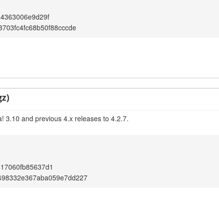
14363006e9d29f
3703fc4fc68b50f88cccde
gz)
! 3.10 and previous 4.x releases to 4.2.7.
417060fb85637d1
498332e367aba059e7dd227