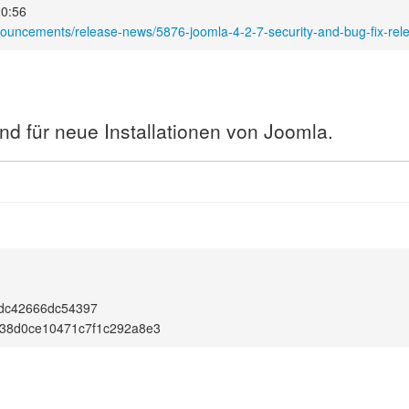
20:56
nouncements/release-news/5876-joomla-4-2-7-security-and-bug-fix-rel
nd für neue Installationen von Joomla.
cdc42666dc54397
38d0ce10471c7f1c292a8e3