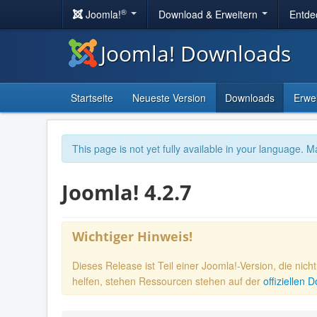
®
Joomla!
Download & Erweitern
Entde
Joomla! Downloads
Startseite
Neueste Version
Downloads
Erwe
This page is not yet fully available in your language. M
Joomla! 4.2.7
Wichtiger Hinweis!
Dieses Release ist Teil einer Joomla!-Version, die nic
helfen, stehen Ressourcen stehen auf der
offiziellen