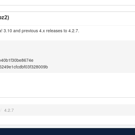
bz2)
! 3.10 and previous 4.x releases to 4.2.7.
e40b1f30be8674e
5249e1cfcdbf03f328009b
/
4.2.7