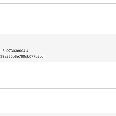
2e6a27303d904f4
239a235b8e789db077b2cdf