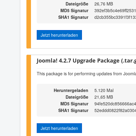
Dateigröße
26,76 MB
MD5 Signatur
392ef3b5c4e69ff253
SHA1 Signatur
d2cb355bc3391f3f13
Jetzt herunterladen
Joomla! 4.2.7 Upgrade Package (.tar.
This package is for performing updates from Joomla
Heruntergeladen
5.120 Mal
Dateigröße
21,65 MB
MD5 Signatur
94fe520dc856666ac
SHA1 Signatur
52eddd0822f82a030
Jetzt herunterladen