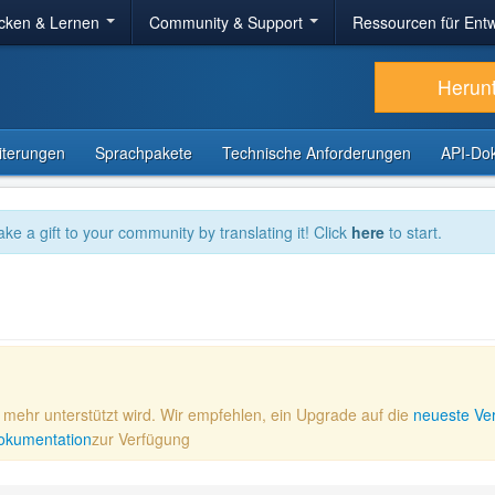
cken & Lernen
Community & Support
Ressourcen für Entw
Herun
iterungen
Sprachpakete
Technische Anforderungen
API-Do
ake a gift to your community by translating it! Click
here
to start.
ht mehr unterstützt wird. Wir empfehlen, ein Upgrade auf die
neueste Ve
 Dokumentation
zur Verfügung