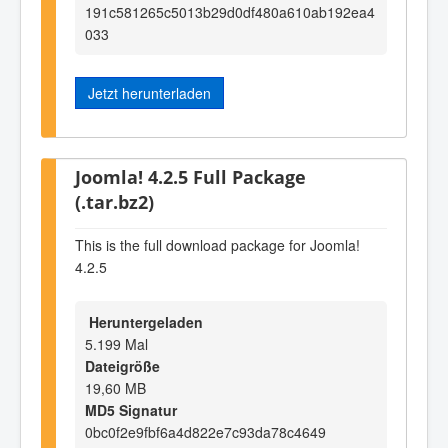
191c581265c5013b29d0df480a610ab192ea4
033
Jetzt herunterladen
Joomla! 4.2.5 Full Package
(.tar.bz2)
This is the full download package for Joomla!
4.2.5
Heruntergeladen
5.199 Mal
Dateigröße
19,60 MB
MD5 Signatur
0bc0f2e9fbf6a4d822e7c93da78c4649