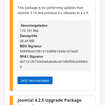
This package is for performing updates from
Joomla! 3.10 and previous 4.x releases to 4.2.5.
Heruntergeladen
170.181 Mal
Dateigröße
26,45 MB
MD5 Signatur
635990de728131338f961549e167ee2f
SHA1 Signatur
db71212b73dcfe6bded4cc67ef83f05c24f6fbd
d
Jetzt herunterladen
Joomla! 4.2.5 Upgrade Package