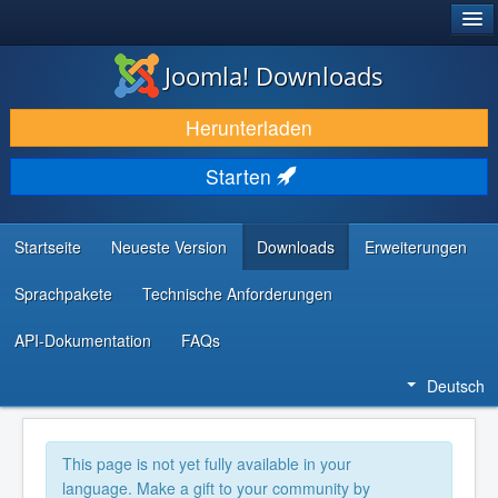
®
JOOMLA!
Joomla! Downloads
DOWNLOAD & ERWEITERN
Herunterladen
ENTDECKEN & LERNEN
Starten
COMMUNITY & SUPPORT
RESSOURCEN FÜR ENTWICKLER
Startseite
Neueste Version
Downloads
Erweiterungen
Sprachpakete
Technische Anforderungen
API-Dokumentation
FAQs
Deutsch
This page is not yet fully available in your
language. Make a gift to your community by