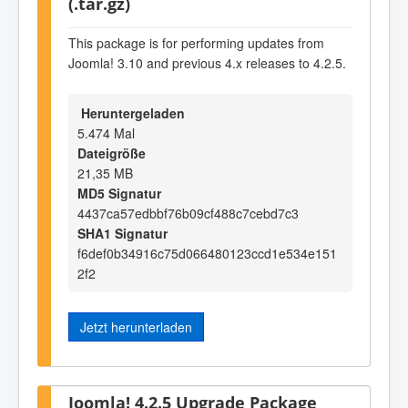
(.tar.gz)
This package is for performing updates from
Joomla! 3.10 and previous 4.x releases to 4.2.5.
Heruntergeladen
5.474 Mal
Dateigröße
21,35 MB
MD5 Signatur
4437ca57edbbf76b09cf488c7cebd7c3
SHA1 Signatur
f6def0b34916c75d066480123ccd1e534e151
2f2
Jetzt herunterladen
Joomla! 4.2.5 Upgrade Package