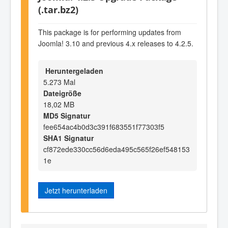
(.tar.bz2)
This package is for performing updates from
Joomla! 3.10 and previous 4.x releases to 4.2.5.
Heruntergeladen
5.273 Mal
Dateigröße
18,02 MB
MD5 Signatur
fee654ac4b0d3c391f683551f77303f5
SHA1 Signatur
cf872ede330cc56d6eda495c565f26ef548153
1e
Jetzt herunterladen