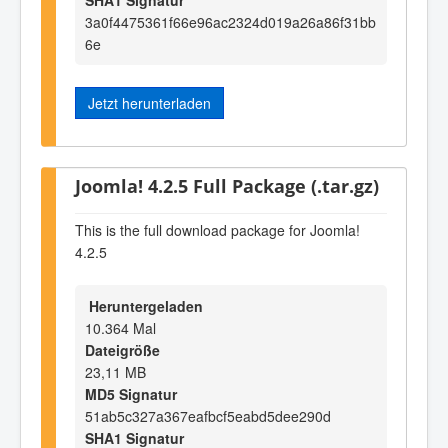
3a0f4475361f66e96ac2324d019a26a86f31bb
6e
Jetzt herunterladen
Joomla! 4.2.5 Full Package (.tar.gz)
This is the full download package for Joomla!
4.2.5
Heruntergeladen
10.364 Mal
Dateigröße
23,11 MB
MD5 Signatur
51ab5c327a367eafbcf5eabd5dee290d
SHA1 Signatur