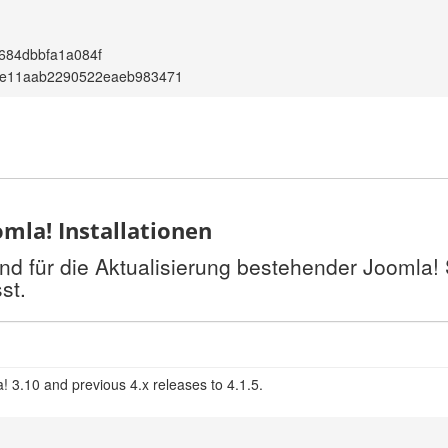
684dbbfa1a084f
e11aab2290522eaeb983471
mla! Installationen
nd für die Aktualisierung bestehender Joomla!
st.
! 3.10 and previous 4.x releases to 4.1.5.