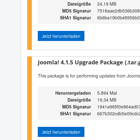
Dateigröße
24,19 MB
MD5 Signatur
7518aae2db536b308
SHA1 Signatur
6b6ba19b0b48956b0
Jetzt herunterladen
Joomla! 4.1.5 Upgrade Package (.tar.
This package is for performing updates from Joomla
Heruntergeladen
5.894 Mal
Dateigröße
19,34 MB
MD5 Signatur
1941a985f0e864ad07
SHA1 Signatur
667b302cdb5e09cdc
Jetzt herunterladen