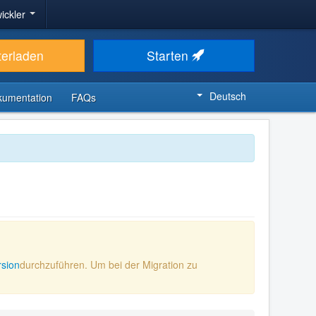
ickler
terladen
Starten
Deutsch
kumentation
FAQs
rsion
durchzuführen. Um bei der Migration zu