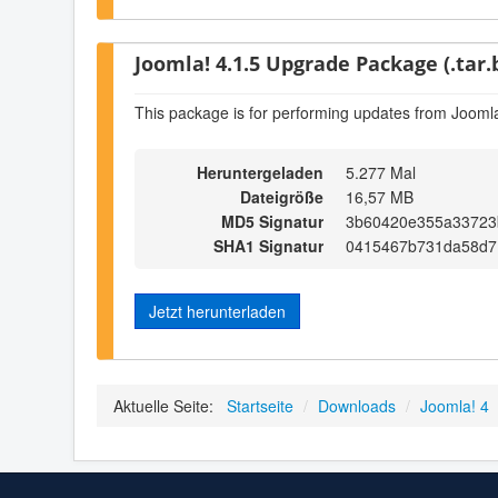
Joomla! 4.1.5 Upgrade Package (.tar.
This package is for performing updates from Joomla
Heruntergeladen
5.277 Mal
Dateigröße
16,57 MB
MD5 Signatur
3b60420e355a33723
SHA1 Signatur
0415467b731da58d7
Jetzt herunterladen
Aktuelle Seite:
Startseite
/
Downloads
/
Joomla! 4