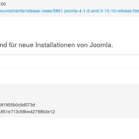
:00
nouncements/release-news/5861-joomla-4-1-5-and-3-10-10-release.ht
nd für neue Installationen von Joomla.
581955b0c9d573d
4851e713c58be42798b3e12