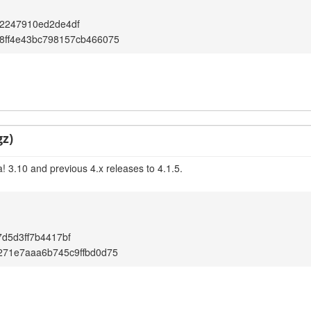
2247910ed2de4df
8ff4e43bc798157cb466075
gz)
! 3.10 and previous 4.x releases to 4.1.5.
d5d3ff7b4417bf
271e7aaa6b745c9ffbd0d75