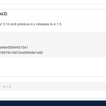
bz2)
! 3.10 and previous 4.x releases to 4.1.5.
be6ed2b644313a1
18d7dc1dd12ce5d0a9a1a92
/
4.1.5