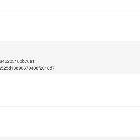
e8452b318bb76e1
a525d13890670408f2018d7