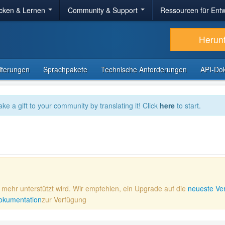
cken & Lernen
Community & Support
Ressourcen für Entw
Herun
iterungen
Sprachpakete
Technische Anforderungen
API-Do
ake a gift to your community by translating it! Click
here
to start.
ht mehr unterstützt wird. Wir empfehlen, ein Upgrade auf die
neueste Ve
 Dokumentation
zur Verfügung