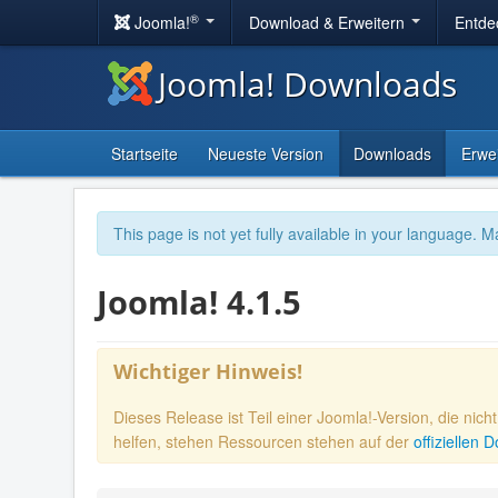
®
Joomla!
Download & Erweitern
Entde
Joomla! Downloads
Startseite
Neueste Version
Downloads
Erwe
This page is not yet fully available in your language. M
Joomla! 4.1.5
Wichtiger Hinweis!
Dieses Release ist Teil einer Joomla!-Version, die nic
helfen, stehen Ressourcen stehen auf der
offiziellen