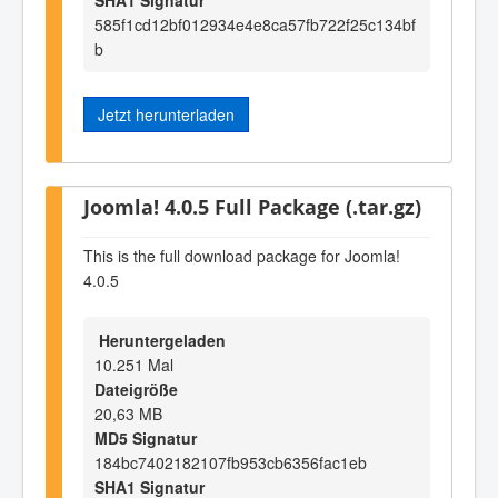
585f1cd12bf012934e4e8ca57fb722f25c134bf
b
Jetzt herunterladen
Joomla! 4.0.5 Full Package (.tar.gz)
This is the full download package for Joomla!
4.0.5
Heruntergeladen
10.251 Mal
Dateigröße
20,63 MB
MD5 Signatur
184bc7402182107fb953cb6356fac1eb
SHA1 Signatur