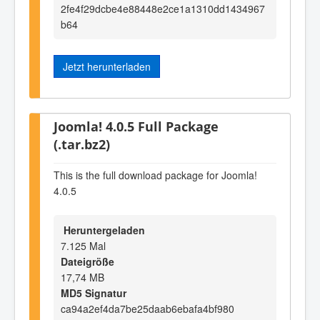
2fe4f29dcbe4e88448e2ce1a1310dd1434967
b64
Jetzt herunterladen
Joomla! 4.0.5 Full Package
(.tar.bz2)
This is the full download package for Joomla!
4.0.5
Heruntergeladen
7.125 Mal
Dateigröße
17,74 MB
MD5 Signatur
ca94a2ef4da7be25daab6ebafa4bf980