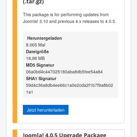
(.tar.gz)
This package is for performing updates from
Joomla! 3.10 and previous 4.x releases to 4.0.5.
Heruntergeladen
8.065 Mal
Dateigröße
18,98 MB
MD5 Signatur
06a0bd4c447025180aba8db5fee54a84
SHA1 Signatur
59d4c36a8db4ee66c1a0e2cda2f1b7f9a8b02
1a1
Jetzt herunterladen
Joomla! 4.0.5 Upgrade Package