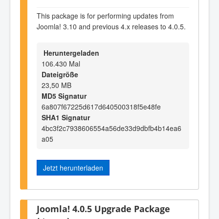
This package is for performing updates from
Joomla! 3.10 and previous 4.x releases to 4.0.5.
Heruntergeladen
106.430 Mal
Dateigröße
23,50 MB
MD5 Signatur
6a807f67225d617d640500318f5e48fe
SHA1 Signatur
4bc3f2c7938606554a56de33d9dbfb4b14ea6
a05
Jetzt herunterladen
Joomla! 4.0.5 Upgrade Package