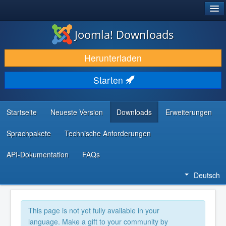
®
JOOMLA!
Joomla! Downloads
DOWNLOAD & ERWEITERN
Herunterladen
ENTDECKEN & LERNEN
Starten
COMMUNITY & SUPPORT
RESSOURCEN FÜR ENTWICKLER
Startseite
Neueste Version
Downloads
Erweiterungen
Sprachpakete
Technische Anforderungen
API-Dokumentation
FAQs
Deutsch
This page is not yet fully available in your
language. Make a gift to your community by