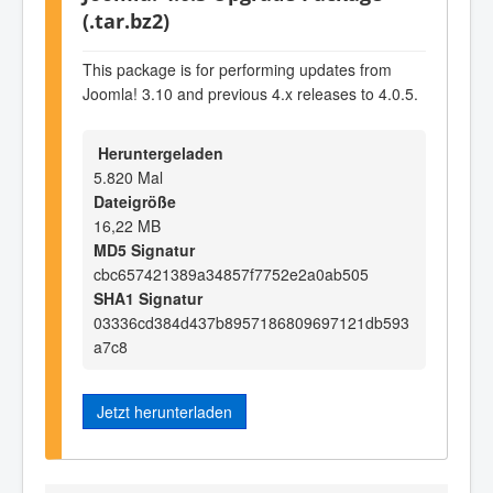
(.tar.bz2)
This package is for performing updates from
Joomla! 3.10 and previous 4.x releases to 4.0.5.
Heruntergeladen
5.820 Mal
Dateigröße
16,22 MB
MD5 Signatur
cbc657421389a34857f7752e2a0ab505
SHA1 Signatur
03336cd384d437b8957186809697121db593
a7c8
Jetzt herunterladen