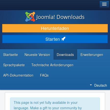
®
JOOMLA!
Joomla! Downloads
DOWNLOAD & ERWEITERN
Herunterladen
ENTDECKEN & LERNEN
Starten
COMMUNITY & SUPPORT
RESSOURCEN FÜR ENTWICKLER
Startseite
Neueste Version
Downloads
Erweiterungen
Sprachpakete
Technische Anforderungen
API-Dokumentation
FAQs
Deutsch
This page is not yet fully available in your
language. Make a gift to your community by