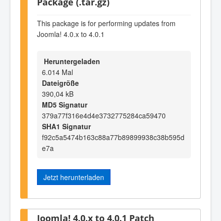
Package (.tar.gz)
This package is for performing updates from
Joomla! 4.0.x to 4.0.1
Heruntergeladen
6.014 Mal
Dateigröße
390,04 kB
MD5 Signatur
379a77f316e4d4e3732775284ca59470
SHA1 Signatur
f92c5a5474b163c88a77b89899938c38b595d
e7a
Jetzt herunterladen
Joomla! 4.0.x to 4.0.1 Patch