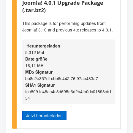
Joomla! 4.0.1 Upgrade Package
(.tar.bz2)
This package is for performing updates from
Joomla! 3.10 and previous 4.x releases to 4.0.1.
Heruntergeladen
5.312 Mal
Dateigröße
16,11 MB
MD5 Signatur
bb8c2e357d1cbb6c442f76f97ae483a7
SHA1 Signatur
fce8091c48aa4c3d695e6d2b4fe0dc01898cb1
54
Jetzt herunterladen