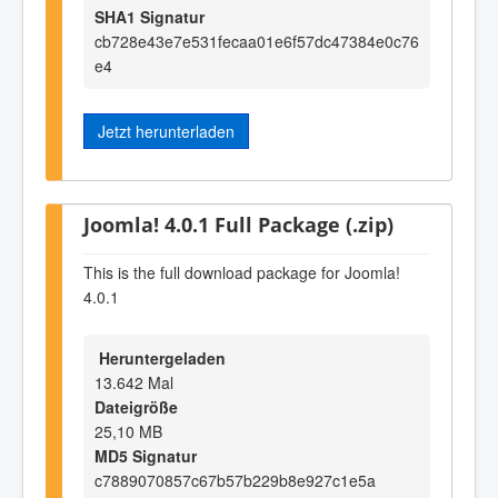
SHA1 Signatur
cb728e43e7e531fecaa01e6f57dc47384e0c76
e4
Jetzt herunterladen
Joomla! 4.0.1 Full Package (.zip)
This is the full download package for Joomla!
4.0.1
Heruntergeladen
13.642 Mal
Dateigröße
25,10 MB
MD5 Signatur
c7889070857c67b57b229b8e927c1e5a