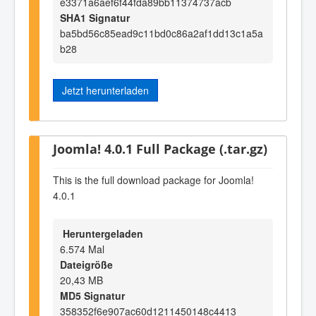
e3371a6aef6f44fda89bb11374737acb
SHA1 Signatur
ba5bd56c85ead9c11bd0c86a2af1dd13c1a5a
b28
Jetzt herunterladen
Joomla! 4.0.1 Full Package (.tar.gz)
This is the full download package for Joomla!
4.0.1
Heruntergeladen
6.574 Mal
Dateigröße
20,43 MB
MD5 Signatur
358352f6e907ac60d1211450148c4413