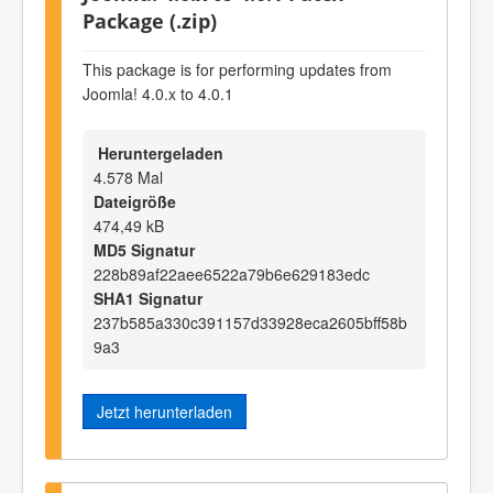
Package (.zip)
This package is for performing updates from
Joomla! 4.0.x to 4.0.1
Heruntergeladen
4.578 Mal
Dateigröße
474,49 kB
MD5 Signatur
228b89af22aee6522a79b6e629183edc
SHA1 Signatur
237b585a330c391157d33928eca2605bff58b
9a3
Jetzt herunterladen