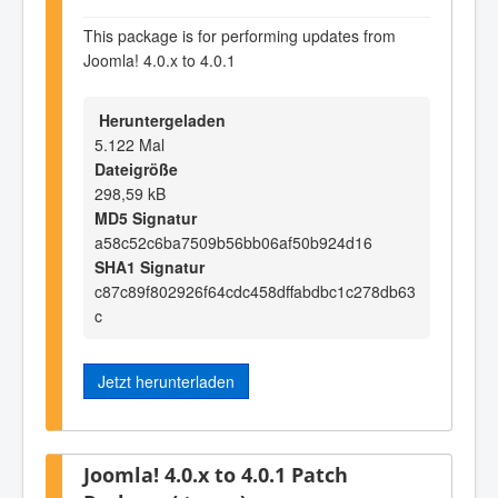
This package is for performing updates from
Joomla! 4.0.x to 4.0.1
Heruntergeladen
5.122 Mal
Dateigröße
298,59 kB
MD5 Signatur
a58c52c6ba7509b56bb06af50b924d16
SHA1 Signatur
c87c89f802926f64cdc458dffabdbc1c278db63
c
Jetzt herunterladen
Joomla! 4.0.x to 4.0.1 Patch