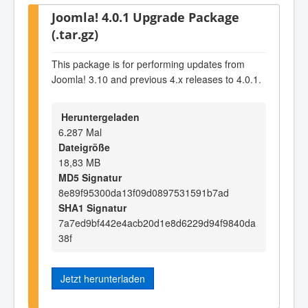
Joomla! 4.0.1 Upgrade Package
(.tar.gz)
This package is for performing updates from
Joomla! 3.10 and previous 4.x releases to 4.0.1.
Heruntergeladen
6.287 Mal
Dateigröße
18,83 MB
MD5 Signatur
8e89f95300da13f09d0897531591b7ad
SHA1 Signatur
7a7ed9bf442e4acb20d1e8d6229d94f9840da
38f
Jetzt herunterladen