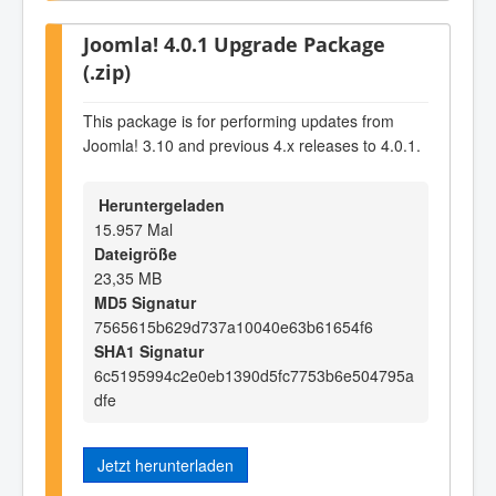
Joomla! 4.0.1 Upgrade Package
(.zip)
This package is for performing updates from
Joomla! 3.10 and previous 4.x releases to 4.0.1.
Heruntergeladen
15.957 Mal
Dateigröße
23,35 MB
MD5 Signatur
7565615b629d737a10040e63b61654f6
SHA1 Signatur
6c5195994c2e0eb1390d5fc7753b6e504795a
dfe
Jetzt herunterladen