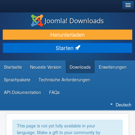
®
JOOMLA!
Joomla! Downloads
DOWNLOAD & ERWEITERN
Herunterladen
ENTDECKEN & LERNEN
Starten
COMMUNITY & SUPPORT
RESSOURCEN FÜR ENTWICKLER
Startseite
Neueste Version
Downloads
Erweiterungen
Sprachpakete
Technische Anforderungen
API-Dokumentation
FAQs
Deutsch
This page is not yet fully available in your
language. Make a gift to your community by