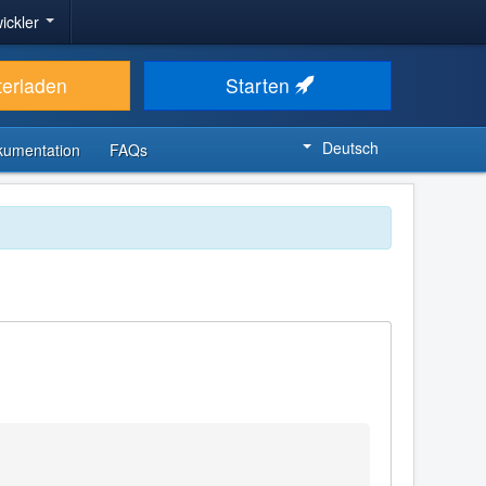
ickler
terladen
Starten
Deutsch
kumentation
FAQs