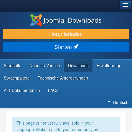
®
JOOMLA!
Joomla! Downloads
DOWNLOAD & ERWEITERN
Herunterladen
ENTDECKEN & LERNEN
Starten
COMMUNITY & SUPPORT
RESSOURCEN FÜR ENTWICKLER
Startseite
Neueste Version
Downloads
Erweiterungen
Sprachpakete
Technische Anforderungen
API-Dokumentation
FAQs
Deutsch
This page is not yet fully available in your
language. Make a gift to your community by