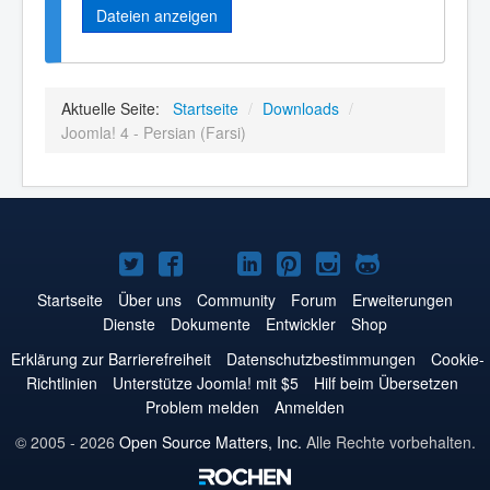
Dateien anzeigen
Aktuelle Seite:
Startseite
/
Downloads
/
Joomla! 4 - Persian (Farsi)
Joomla!
Joomla!
Joomla!
Joomla!
Joomla!
Joomla!
Joomla!
auf
auf
auf
auf
auf
auf
auf
Startseite
Über uns
Community
Forum
Erweiterungen
Dienste
Dokumente
Entwickler
Shop
Twitter
Facebook
YouTube
LinkedIn
Pinterest
Instagram
GitHub
Erklärung zur Barrierefreiheit
Datenschutzbestimmungen
Cookie-
Richtlinien
Unterstütze Joomla! mit $5
Hilf beim Übersetzen
Problem melden
Anmelden
© 2005 - 2026
Open Source Matters, Inc.
Alle Rechte vorbehalten.