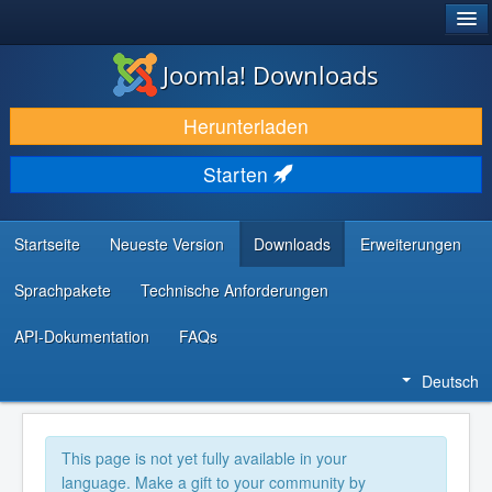
®
JOOMLA!
Joomla! Downloads
DOWNLOAD & ERWEITERN
Herunterladen
ENTDECKEN & LERNEN
Starten
COMMUNITY & SUPPORT
RESSOURCEN FÜR ENTWICKLER
Startseite
Neueste Version
Downloads
Erweiterungen
Sprachpakete
Technische Anforderungen
API-Dokumentation
FAQs
Deutsch
This page is not yet fully available in your
language. Make a gift to your community by