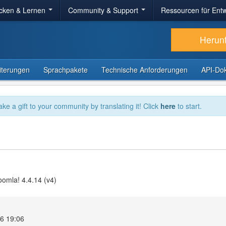
cken & Lernen
Community & Support
Ressourcen für Entw
Herun
iterungen
Sprachpakete
Technische Anforderungen
API-Do
ake a gift to your community by translating it! Click
here
to start.
omla! 4.4.14 (v4)
26 19:06