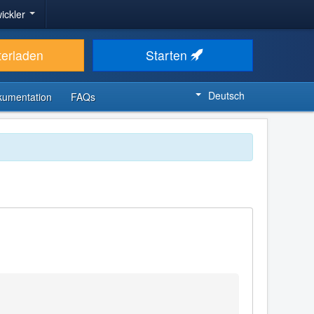
ickler
terladen
Starten
Deutsch
kumentation
FAQs