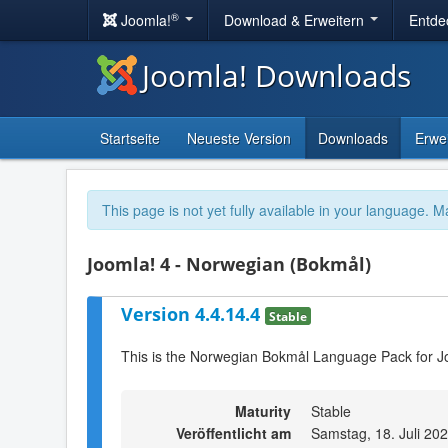
®
Joomla!
Download & Erweitern
Entde
Joomla! Downloads
Startseite
Neueste Version
Downloads
Erwe
This page is not yet fully available in your language. M
Joomla! 4 - Norwegian (Bokmål)
Version 4.4.14.4
Stable
This is the Norwegian Bokmål Language Pack for Jo
Maturity
Stable
Veröffentlicht am
Samstag, 18. Juli 20