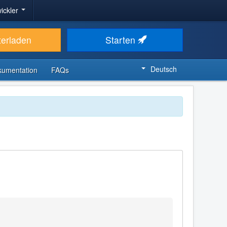
ickler
terladen
Starten
Deutsch
kumentation
FAQs