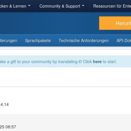
cken & Lernen
Community & Support
Ressourcen für Entw
Herun
iterungen
Sprachpakete
Technische Anforderungen
API-Do
ake a gift to your community by translating it! Click
here
to start.
.4.14
025 08:57