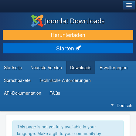
®
JOOMLA!
Joomla! Downloads
DOWNLOAD & ERWEITERN
Herunterladen
ENTDECKEN & LERNEN
Starten
COMMUNITY & SUPPORT
RESSOURCEN FÜR ENTWICKLER
Startseite
Neueste Version
Downloads
Erweiterungen
Sprachpakete
Technische Anforderungen
API-Dokumentation
FAQs
Deutsch
This page is not yet fully available in your
language. Make a gift to your community by