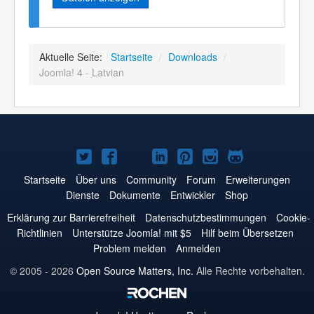
Aktuelle Seite:
Startseite
/
Downloads
/
Joomla! 4 - Latvian
Joomla!
Joomla!
Joomla!
Joomla!
Joomla!
Joomla!
Joomla!
auf
auf
auf
auf
auf
auf
auf
Startseite
Über uns
Community
Forum
Erweiterungen
Dienste
Dokumente
Entwickler
Shop
Twitter
Facebook
YouTube
LinkedIn
Pinterest
Instagram
GitHub
Erklärung zur Barrierefreiheit
Datenschutzbestimmungen
Cookie-
Richtlinien
Unterstütze Joomla! mit $5
Hilf beim Übersetzen
Problem melden
Anmelden
© 2005 - 2026
Open Source Matters, Inc.
Alle Rechte vorbehalten.