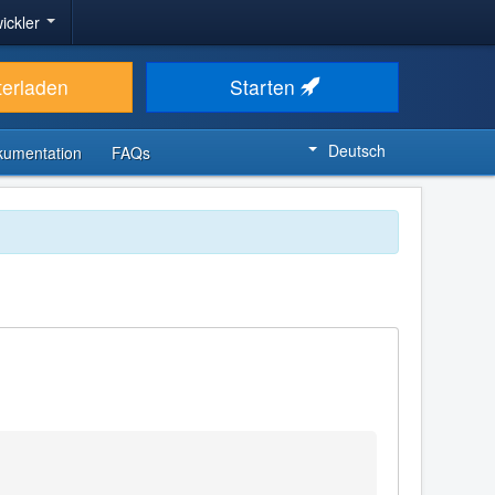
ickler
terladen
Starten
Deutsch
kumentation
FAQs