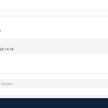
0
022 14:18
- Kazakh