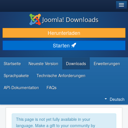
®
JOOMLA!
Joomla! Downloads
DOWNLOAD & ERWEITERN
Herunterladen
ENTDECKEN & LERNEN
Starten
COMMUNITY & SUPPORT
RESSOURCEN FÜR ENTWICKLER
Startseite
Neueste Version
Downloads
Erweiterungen
Sprachpakete
Technische Anforderungen
API-Dokumentation
FAQs
Deutsch
This page is not yet fully available in your
language. Make a gift to your community by