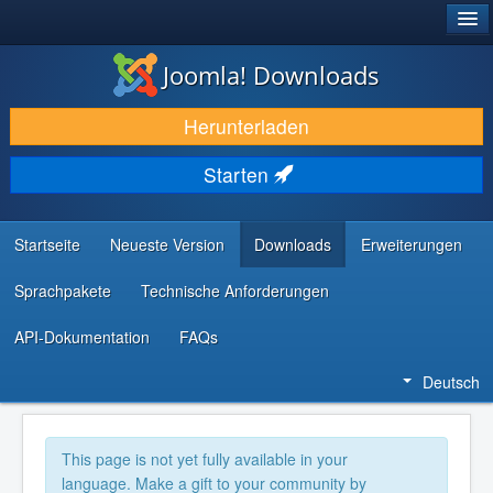
®
JOOMLA!
Joomla! Downloads
DOWNLOAD & ERWEITERN
Herunterladen
ENTDECKEN & LERNEN
Starten
COMMUNITY & SUPPORT
RESSOURCEN FÜR ENTWICKLER
Startseite
Neueste Version
Downloads
Erweiterungen
Sprachpakete
Technische Anforderungen
API-Dokumentation
FAQs
Deutsch
This page is not yet fully available in your
language. Make a gift to your community by