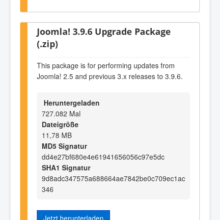
Joomla! 3.9.6 Upgrade Package
(.zip)
This package is for performing updates from
Joomla! 2.5 and previous 3.x releases to 3.9.6.
Heruntergeladen
727.082 Mal
Dateigröße
11,78 MB
MD5 Signatur
dd4e27bf680e4e61941656056c97e5dc
SHA1 Signatur
9d8adc347575a688664ae7842be0c709ec1ac
346
Jetzt herunterladen