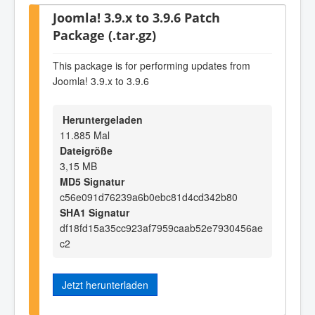
Joomla! 3.9.x to 3.9.6 Patch
Package (.tar.gz)
This package is for performing updates from
Joomla! 3.9.x to 3.9.6
Heruntergeladen
11.885 Mal
Dateigröße
3,15 MB
MD5 Signatur
c56e091d76239a6b0ebc81d4cd342b80
SHA1 Signatur
df18fd15a35cc923af7959caab52e7930456ae
c2
Jetzt herunterladen