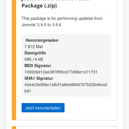
Package (.zip)
This package is for performing updates from
Joomla! 3.9.5 to 3.9.6
Heruntergeladen
7.872 Mal
Dateigröße
586,14 kB
MD5 Signatur
7e92c6d12ae387855cd77d0be1e71731
SHA1 Signatur
43e4c3e0bbc1a8cf1a8edd954767b22b46ca3
bd1
Jetzt herunterladen