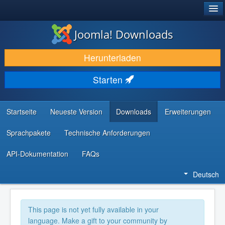
®
JOOMLA!
Joomla! Downloads
DOWNLOAD & ERWEITERN
Herunterladen
ENTDECKEN & LERNEN
Starten
COMMUNITY & SUPPORT
RESSOURCEN FÜR ENTWICKLER
Startseite
Neueste Version
Downloads
Erweiterungen
Sprachpakete
Technische Anforderungen
API-Dokumentation
FAQs
Deutsch
This page is not yet fully available in your
language. Make a gift to your community by