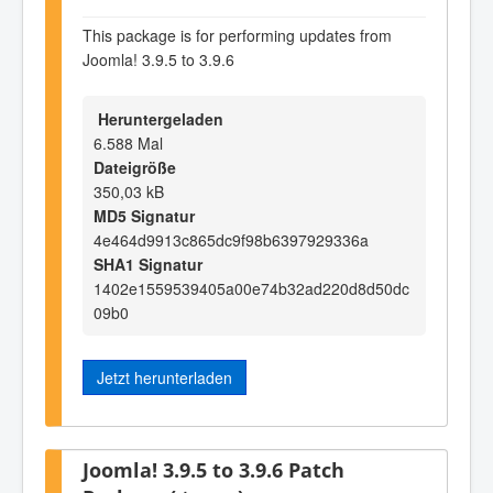
This package is for performing updates from
Joomla! 3.9.5 to 3.9.6
Heruntergeladen
6.588 Mal
Dateigröße
350,03 kB
MD5 Signatur
4e464d9913c865dc9f98b6397929336a
SHA1 Signatur
1402e1559539405a00e74b32ad220d8d50dc
09b0
Jetzt herunterladen
Joomla! 3.9.5 to 3.9.6 Patch