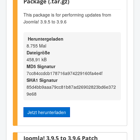
Package (.tar.gz)
This package is for performing updates from
Joomla! 3.9.5 to 3.9.6
Heruntergeladen
8.755 Mal
Dateigröße
458,91 kB
MD5 Signatur
7cc84ccdcb178716a974229160fa4e4f
SHA1 Signatur
85d4bb9aaa79cc81b87ad26902823bd6e372
9e68
Jetzt herunterladen
Joomla! 3.9.5 to 3.9.6 Patch