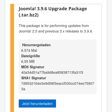
Joomla! 3.9.6 Upgrade Package
(.tar.bz2)
This package is for performing updates from
Joomla! 2.5 and previous 3.x releases to 3.9.6.
Heruntergeladen
6.574 Mal
Dateigröße
6,55 MB
MD5 Signatur
40a34d51a77ba9d8ea85838713fa31f3
SHA1 Signatur
7d9532164e3e9d58f3eaccf030cc074ee75907
3a
Jetzt herunterladen