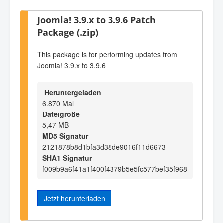
Joomla! 3.9.x to 3.9.6 Patch
Package (.zip)
This package is for performing updates from
Joomla! 3.9.x to 3.9.6
Heruntergeladen
6.870 Mal
Dateigröße
5,47 MB
MD5 Signatur
2121878b8d1bfa3d38de9016f11d6673
SHA1 Signatur
f009b9a6f41a1f400f4379b5e5fc577bef35f968
Jetzt herunterladen