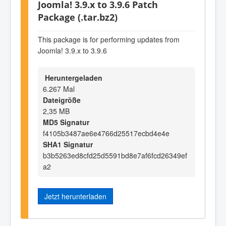
Joomla! 3.9.x to 3.9.6 Patch
Package (.tar.bz2)
This package is for performing updates from
Joomla! 3.9.x to 3.9.6
Heruntergeladen
6.267 Mal
Dateigröße
2,35 MB
MD5 Signatur
f4105b3487ae6e4766d25517ecbd4e4e
SHA1 Signatur
b3b5263ed8cfd25d5591bd8e7af6fcd26349ef
a2
Jetzt herunterladen