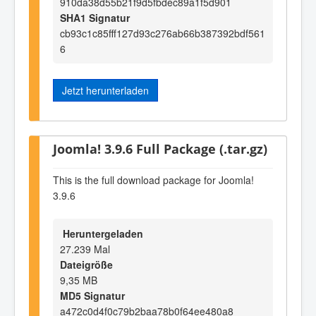
910da38d55b21f9d5fbdec89a1f5d901
SHA1 Signatur
cb93c1c85fff127d93c276ab66b387392bdf561
6
Jetzt herunterladen
Joomla! 3.9.6 Full Package (.tar.gz)
This is the full download package for Joomla!
3.9.6
Heruntergeladen
27.239 Mal
Dateigröße
9,35 MB
MD5 Signatur
a472c0d4f0c79b2baa78b0f64ee480a8