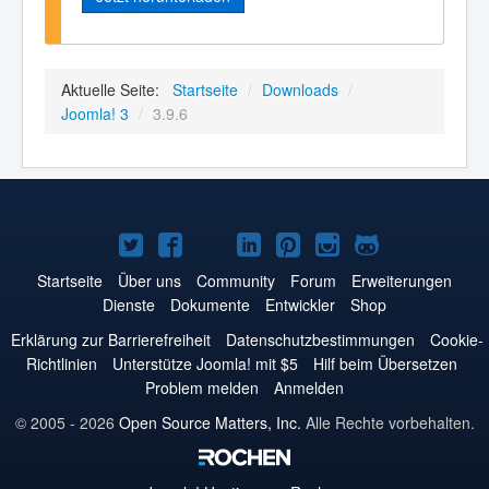
Aktuelle Seite:
Startseite
/
Downloads
/
Joomla! 3
/
3.9.6
Joomla!
Joomla!
Joomla!
Joomla!
Joomla!
Joomla!
Joomla!
auf
auf
auf
auf
auf
auf
auf
Startseite
Über uns
Community
Forum
Erweiterungen
Dienste
Dokumente
Entwickler
Shop
Twitter
Facebook
YouTube
LinkedIn
Pinterest
Instagram
GitHub
Erklärung zur Barrierefreiheit
Datenschutzbestimmungen
Cookie-
Richtlinien
Unterstütze Joomla! mit $5
Hilf beim Übersetzen
Problem melden
Anmelden
© 2005 - 2026
Open Source Matters, Inc.
Alle Rechte vorbehalten.