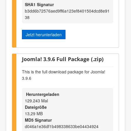
SHA1 Signatur
b3dd6b72576aed9ff6a123ef8401504dcd8e91
38
Jetzt herunterladen
Joomla! 3.9.6 Full Package (.zip)
This is the full download package for Joomla!
3.9.6
Heruntergeladen
129.243 Mal
Dateigröße
13,29 MB
MD5 Signatur
d046a1e36df1b498338633be04434924