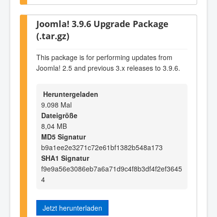
Joomla! 3.9.6 Upgrade Package
(.tar.gz)
This package is for performing updates from
Joomla! 2.5 and previous 3.x releases to 3.9.6.
Heruntergeladen
9.098 Mal
Dateigröße
8,04 MB
MD5 Signatur
b9a1ee2e3271c72e61bf1382b548a173
SHA1 Signatur
f9e9a56e3086eb7a6a71d9c4f8b3df4f2ef3645
4
Jetzt herunterladen