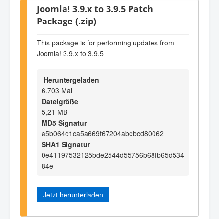
Joomla! 3.9.x to 3.9.5 Patch
Package (.zip)
This package is for performing updates from
Joomla! 3.9.x to 3.9.5
Heruntergeladen
6.703 Mal
Dateigröße
5,21 MB
MD5 Signatur
a5b064e1ca5a669f67204abebcd80062
SHA1 Signatur
0e41197532125bde2544d55756b68fb65d534
84e
Jetzt herunterladen