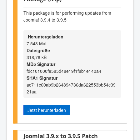
This package is for performing updates from
Joomla! 3.9.4 to 3.9.5
Heruntergeladen
7.543 Mal
Dateigröße
318,78 kB
MD5 Signatur
fdc101000fe585d48e19f1f8b1e140a4
SHA1 Signatur
ac711c60ab9b264894736da622553bb54c39
21aa
Jetzt herunterladen
Joomla! 3.9.x to 3.9.5 Patch