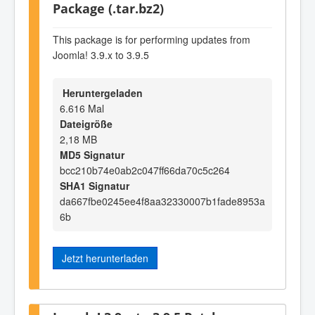
Package (.tar.bz2)
This package is for performing updates from
Joomla! 3.9.x to 3.9.5
Heruntergeladen
6.616 Mal
Dateigröße
2,18 MB
MD5 Signatur
bcc210b74e0ab2c047ff66da70c5c264
SHA1 Signatur
da667fbe0245ee4f8aa32330007b1fade8953a
6b
Jetzt herunterladen