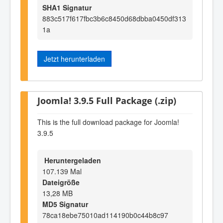
SHA1 Signatur
883c517f617fbc3b6c8450d68dbba0450df313
1a
Jetzt herunterladen
Joomla! 3.9.5 Full Package (.zip)
This is the full download package for Joomla!
3.9.5
Heruntergeladen
107.139 Mal
Dateigröße
13,28 MB
MD5 Signatur
78ca18ebe75010ad114190b0c44b8c97