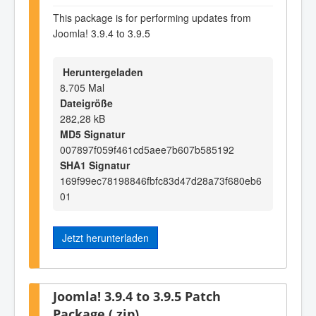
This package is for performing updates from
Joomla! 3.9.4 to 3.9.5
Heruntergeladen
8.705 Mal
Dateigröße
282,28 kB
MD5 Signatur
007897f059f461cd5aee7b607b585192
SHA1 Signatur
169f99ec78198846fbfc83d47d28a73f680eb6
01
Jetzt herunterladen
Joomla! 3.9.4 to 3.9.5 Patch
Package (.zip)