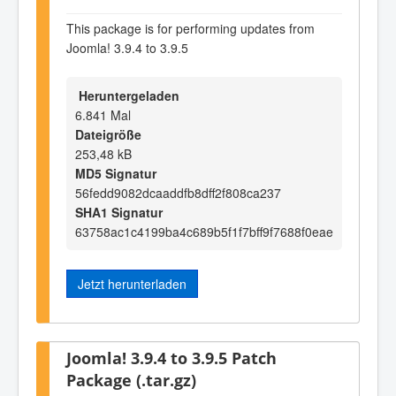
This package is for performing updates from
Joomla! 3.9.4 to 3.9.5
Heruntergeladen
6.841 Mal
Dateigröße
253,48 kB
MD5 Signatur
56fedd9082dcaaddfb8dff2f808ca237
SHA1 Signatur
63758ac1c4199ba4c689b5f1f7bff9f7688f0eae
Jetzt herunterladen
Joomla! 3.9.4 to 3.9.5 Patch
Package (.tar.gz)