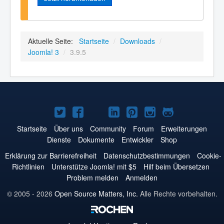
Aktuelle Seite:
Startseite
/
Downloads
/
Joomla! 3
/
3.9.5
Joomla!
Joomla!
Joomla!
Joomla!
Joomla!
Joomla!
Joomla!
auf
auf
auf
auf
auf
auf
auf
Startseite
Über uns
Community
Forum
Erweiterungen
Dienste
Dokumente
Entwickler
Shop
Twitter
Facebook
YouTube
LinkedIn
Pinterest
Instagram
GitHub
Erklärung zur Barrierefreiheit
Datenschutzbestimmungen
Cookie-
Richtlinien
Unterstütze Joomla! mit $5
Hilf beim Übersetzen
Problem melden
Anmelden
© 2005 - 2026
Open Source Matters, Inc.
Alle Rechte vorbehalten.