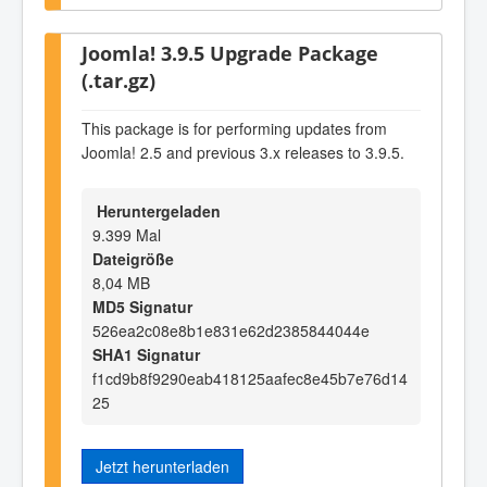
Joomla! 3.9.5 Upgrade Package
(.tar.gz)
This package is for performing updates from
Joomla! 2.5 and previous 3.x releases to 3.9.5.
Heruntergeladen
9.399 Mal
Dateigröße
8,04 MB
MD5 Signatur
526ea2c08e8b1e831e62d2385844044e
SHA1 Signatur
f1cd9b8f9290eab418125aafec8e45b7e76d14
25
Jetzt herunterladen