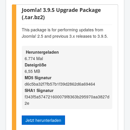
Joomla! 3.9.5 Upgrade Package
(.tar.bz2)
This package is for performing updates from
Joomla! 2.5 and previous 3.x releases to 3.9.5.
Heruntergeladen
6.774 Mal
Dateigröße
6,55 MB
MD5 Signatur
d6c5ba32f7fb57b1f39d2862d6a69464
SHA1 Signatur
f343f5a574721600079f8363b295970aa3827d
2e
Jetzt herunterladen