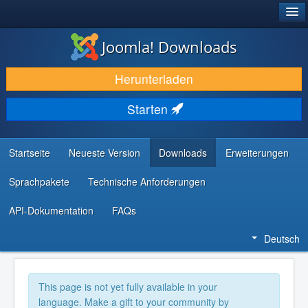
®
JOOMLA!
Joomla! Downloads
DOWNLOAD & ERWEITERN
Herunterladen
ENTDECKEN & LERNEN
Starten
COMMUNITY & SUPPORT
RESSOURCEN FÜR ENTWICKLER
Startseite
Neueste Version
Downloads
Erweiterungen
Sprachpakete
Technische Anforderungen
API-Dokumentation
FAQs
Deutsch
This page is not yet fully available in your
language. Make a gift to your community by