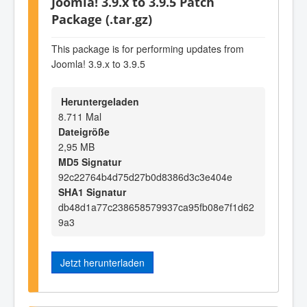
Joomla! 3.9.x to 3.9.5 Patch
Package (.tar.gz)
This package is for performing updates from
Joomla! 3.9.x to 3.9.5
Heruntergeladen
8.711 Mal
Dateigröße
2,95 MB
MD5 Signatur
92c22764b4d75d27b0d8386d3c3e404e
SHA1 Signatur
db48d1a77c238658579937ca95fb08e7f1d62
9a3
Jetzt herunterladen