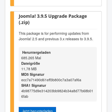
Joomla! 3.9.5 Upgrade Package
(.zip)
This package is for performing updates from
Joomla! 2.5 and previous 3.x releases to 3.9.5.
Heruntergeladen
685.265 Mal
Dateigröße
11,78 MB
MD5 Signatur
ecc7a71490d61eff3b800c7a3a07af6a
SHA1 Signatur
4b98775d9e314203bb9824b34a8d77b68b01
6fab
Jetzt herunterladen