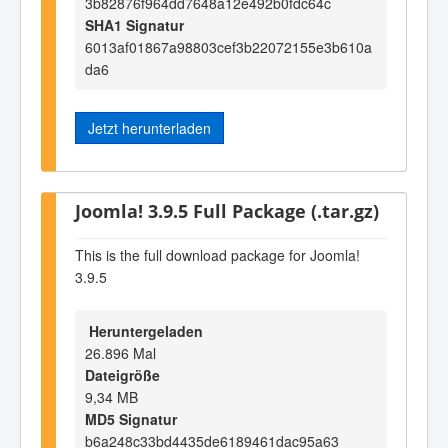
3b82876f964dd7648a12e492b0fdc64c
SHA1 Signatur
6013af01867a98803cef3b22072155e3b610a
da6
Jetzt herunterladen
Joomla! 3.9.5 Full Package (.tar.gz)
This is the full download package for Joomla!
3.9.5
Heruntergeladen
26.896 Mal
Dateigröße
9,34 MB
MD5 Signatur
b6a248c33bd4435de6189461dac95a63