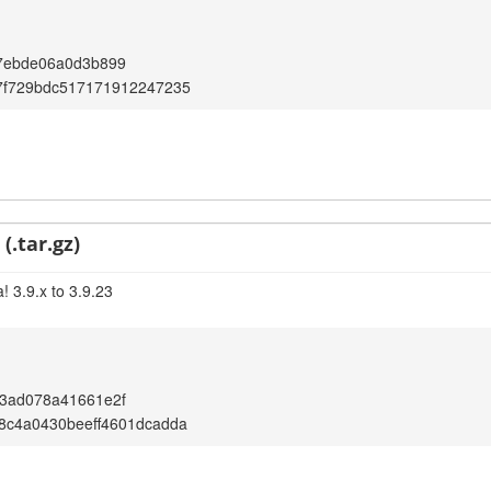
7ebde06a0d3b899
7f729bdc517171912247235
(.tar.gz)
! 3.9.x to 3.9.23
3ad078a41661e2f
8c4a0430beeff4601dcadda