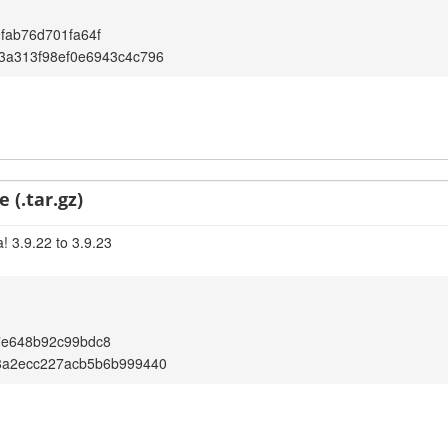
fab76d701fa64f
3a313f98ef0e6943c4c796
 (.tar.gz)
! 3.9.22 to 3.9.23
7e648b92c99bdc8
8a2ecc227acb5b6b999440