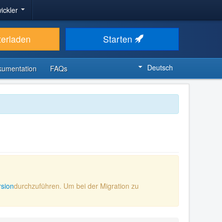
ickler
terladen
Starten
Deutsch
kumentation
FAQs
rsion
durchzuführen. Um bei der Migration zu