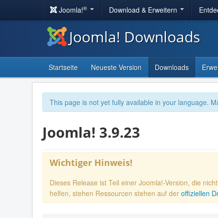
®
Joomla!
Download & Erweitern
Entde
Joomla! Downloads
Startseite
Neueste Version
Downloads
Erwe
This page is not yet fully available in your language. M
Joomla! 3.9.23
Wichtiger Hinweis!
Dieses Release ist Teil einer Joomla!-Version, die nic
helfen, stehen Ressourcen stehen auf der
offiziellen