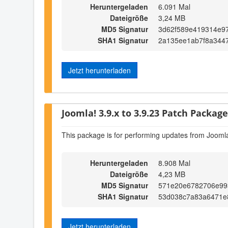
Heruntergeladen
6.091 Mal
Dateigröße
3,24 MB
MD5 Signatur
3d62f589e419314e9
SHA1 Signatur
2a135ee1ab7f8a344
Jetzt herunterladen
Joomla! 3.9.x to 3.9.23 Patch Package 
This package is for performing updates from Joomla
Heruntergeladen
8.908 Mal
Dateigröße
4,23 MB
MD5 Signatur
571e20e6782706e99
SHA1 Signatur
53d038c7a83a6471e
Jetzt herunterladen