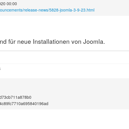
020 00:00
nouncements/release-news/5828-joomla-3-9-23.html
nd für neue Installationen von Joomla.
3
8d73cb711a878b0
84c89fc7710a695840196ad