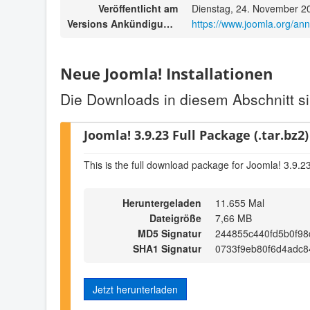
Veröffentlicht am
Dienstag, 24. November 2
Versions Ankündigungen
https://www.joomla.org/an
Neue Joomla! Installationen
Die Downloads in diesem Abschnitt si
Joomla! 3.9.23 Full Package (.tar.bz2)
This is the full download package for Joomla! 3.9.2
Heruntergeladen
11.655 Mal
Dateigröße
7,66 MB
MD5 Signatur
244855c440fd5b0f9
SHA1 Signatur
0733f9eb80f6d4adc
Jetzt herunterladen