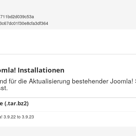
2711bd2d039c53a
3c67dc01f30e8cfa3df364
mla! Installationen
nd für die Aktualisierung bestehender Joomla!
st.
 (.tar.bz2)
! 3.9.22 to 3.9.23