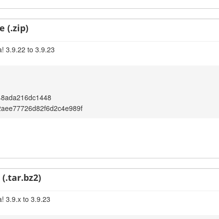
 (.zip)
! 3.9.22 to 3.9.23
48ada216dc1448
2aee77726d82f6d2c4e989f
(.tar.bz2)
! 3.9.x to 3.9.23