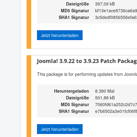
Dateigröße
397,09 kB
MD5 Signatur
bf13e1ace8736ca6a9
SHA1 Signatur
3c5dedf0856556efa6
Jetzt herunterladen
Joomla! 3.9.22 to 3.9.23 Patch Package
This package is for performing updates from Joomla
Heruntergeladen
8.380 Mal
Dateigröße
501,88 kB
MD5 Signatur
7060fd61a252c2d7c
SHA1 Signatur
e7b6502a3e01fcf06f
Jetzt herunterladen