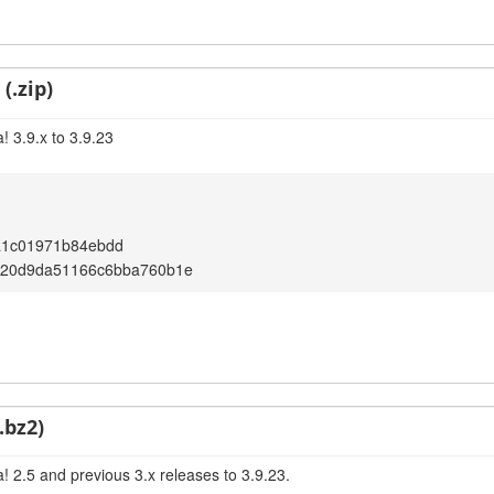
(.zip)
! 3.9.x to 3.9.23
a1c01971b84ebdd
e20d9da51166c6bba760b1e
.bz2)
! 2.5 and previous 3.x releases to 3.9.23.