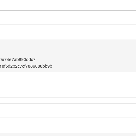
3
0e74e7ab890ddc7
1ef5d2b2c7cf7866088bb9b
3