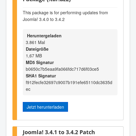
This package is for performing updates from
Joomla! 3.4.0 to 3.4.2
Heruntergeladen
3.861 Mal
Dateigröße
1,67 MB
MD5 Signatur
b0650c7b5eaa9fa066fdc717d6f03ce5
SHA1 Signatur
f912fecfe32697c9007b191efe65110dc3635d
ec
Jetzt herunterladen
Joomla! 3.4.1 to 3.4.2 Patch