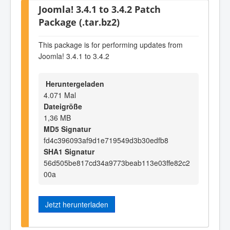
Joomla! 3.4.1 to 3.4.2 Patch
Package (.tar.bz2)
This package is for performing updates from
Joomla! 3.4.1 to 3.4.2
Heruntergeladen
4.071 Mal
Dateigröße
1,36 MB
MD5 Signatur
fd4c396093af9d1e719549d3b30edfb8
SHA1 Signatur
56d505be817cd34a9773beab113e03ffe82c2
00a
Jetzt herunterladen