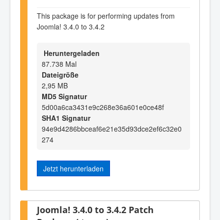
This package is for performing updates from
Joomla! 3.4.0 to 3.4.2
Heruntergeladen
87.738 Mal
Dateigröße
2,95 MB
MD5 Signatur
5d00a6ca3431e9c268e36a601e0ce48f
SHA1 Signatur
94e9d4286bbceaf6e21e35d93dce2ef6c32e0
274
Jetzt herunterladen
Joomla! 3.4.0 to 3.4.2 Patch