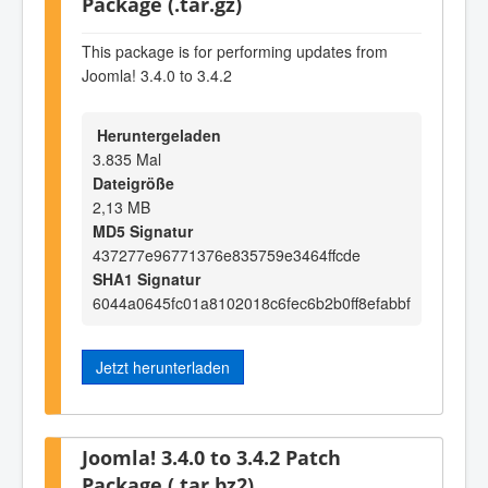
Package (.tar.gz)
This package is for performing updates from
Joomla! 3.4.0 to 3.4.2
Heruntergeladen
3.835 Mal
Dateigröße
2,13 MB
MD5 Signatur
437277e96771376e835759e3464ffcde
SHA1 Signatur
6044a0645fc01a8102018c6fec6b2b0ff8efabbf
Jetzt herunterladen
Joomla! 3.4.0 to 3.4.2 Patch
Package (.tar.bz2)