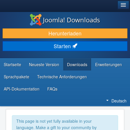
®
JOOMLA!
Joomla! Downloads
DOWNLOAD & ERWEITERN
Herunterladen
ENTDECKEN & LERNEN
Starten
COMMUNITY & SUPPORT
RESSOURCEN FÜR ENTWICKLER
Startseite
Neueste Version
Downloads
Erweiterungen
Sprachpakete
Technische Anforderungen
API-Dokumentation
FAQs
Deutsch
This page is not yet fully available in your
language. Make a gift to your community by