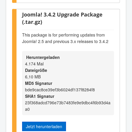
Joomla! 3.4.2 Upgrade Package
(.tar.gz)
This package is for performing updates from
Joomla! 2.5 and previous 3.x releases to 3.4.2
Heruntergeladen
4.174 Mal
Dateigröße
6,10 MB
MD5 Signatur
bde9cac8ce39ef3b6024df137f8284f8
SHA1 Signatur
23f368adcd796e73b7483fe9e9dbc4f6b93d4a
a0
Jetzt herunterladen