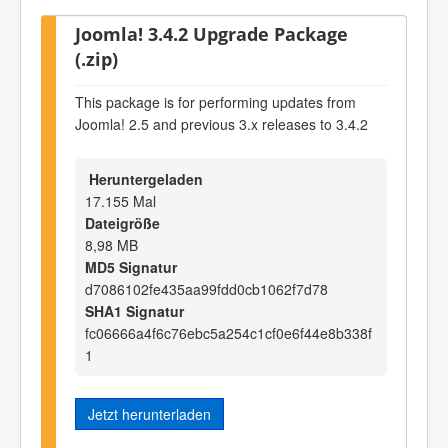
Joomla! 3.4.2 Upgrade Package
(.zip)
This package is for performing updates from
Joomla! 2.5 and previous 3.x releases to 3.4.2
Heruntergeladen
17.155 Mal
Dateigröße
8,98 MB
MD5 Signatur
d7086102fe435aa99fdd0cb1062f7d78
SHA1 Signatur
fc06666a4f6c76ebc5a254c1cf0e6f44e8b338f
1
Jetzt herunterladen