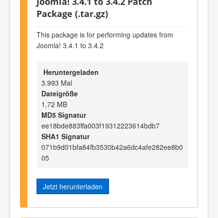
Joomla! 3.4.1 to 3.4.2 Patch
Package (.tar.gz)
This package is for performing updates from
Joomla! 3.4.1 to 3.4.2
Heruntergeladen
3.993 Mal
Dateigröße
1,72 MB
MD5 Signatur
ee18bde883ffa003f19312223614bdb7
SHA1 Signatur
071b9d01bfa84fb3530b42a6dc4afe282ee8b0
05
Jetzt herunterladen