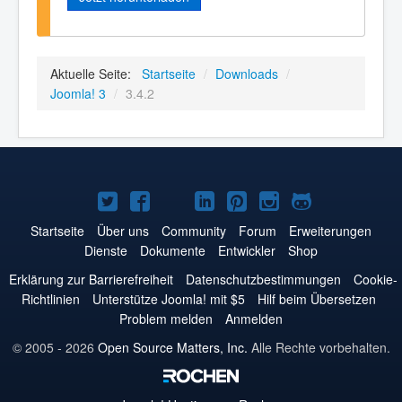
Aktuelle Seite:
Startseite
/
Downloads
/
Joomla! 3
/
3.4.2
Joomla!
Joomla!
Joomla!
Joomla!
Joomla!
Joomla!
Joomla!
auf
auf
auf
auf
auf
auf
auf
Startseite
Über uns
Community
Forum
Erweiterungen
Dienste
Dokumente
Entwickler
Shop
Twitter
Facebook
YouTube
LinkedIn
Pinterest
Instagram
GitHub
Erklärung zur Barrierefreiheit
Datenschutzbestimmungen
Cookie-
Richtlinien
Unterstütze Joomla! mit $5
Hilf beim Übersetzen
Problem melden
Anmelden
© 2005 - 2026
Open Source Matters, Inc.
Alle Rechte vorbehalten.