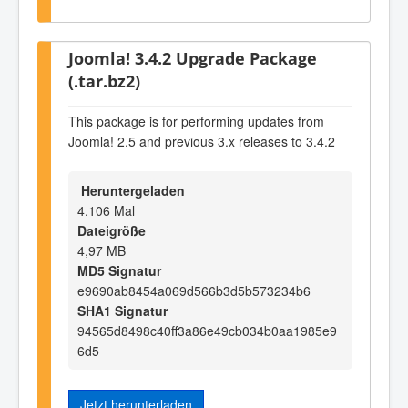
Joomla! 3.4.2 Upgrade Package
(.tar.bz2)
This package is for performing updates from
Joomla! 2.5 and previous 3.x releases to 3.4.2
Heruntergeladen
4.106 Mal
Dateigröße
4,97 MB
MD5 Signatur
e9690ab8454a069d566b3d5b573234b6
SHA1 Signatur
94565d8498c40ff3a86e49cb034b0aa1985e9
6d5
Jetzt herunterladen