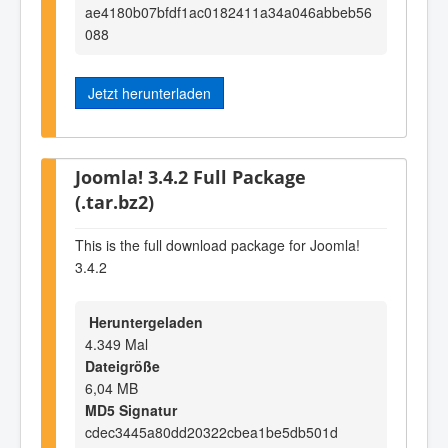
ae4180b07bfdf1ac0182411a34a046abbeb56
088
Jetzt herunterladen
Joomla! 3.4.2 Full Package
(.tar.bz2)
This is the full download package for Joomla!
3.4.2
Heruntergeladen
4.349 Mal
Dateigröße
6,04 MB
MD5 Signatur
cdec3445a80dd20322cbea1be5db501d