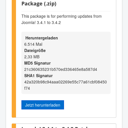
Package (.zip)
This package is for performing updates from
Joomla! 3.4.1 to 3.4.2
Heruntergeladen
6.514 Mal
Dateigröße
2,33 MB
MD5 Signatur
21c360635231b570ed336465e8a587d4
SHA1 Signatur
42a320b98c94aaa02269e55c77a61cbf08450
f74
Jetzt herunterladen