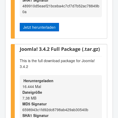
489910d5eaef21bceba4c7cf7d7b52ac78849b
0a
Jetzt herunterladen
Joomla! 3.4.2 Full Package (.tar.gz)
This is the full download package for Joomla!
3.4.2
Heruntergeladen
16.444 Mal
Dateigröße
7,38 MB
MD5 Signatur
6598943c1fd92dc8798ab429ab30540b
SHA1 Signatur